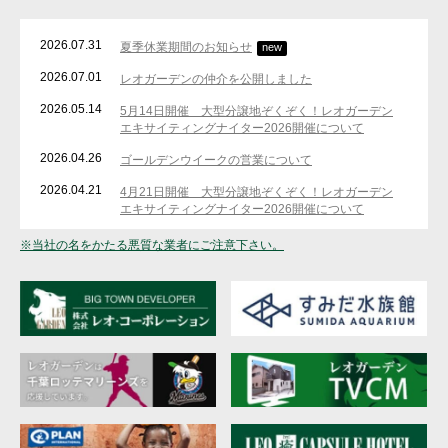
2026.07.31
夏季休業期間のお知らせ
new
2026.07.01
レオガーデンの仲介を公開しました
2026.05.14
5月14日開催 大型分譲地ぞくぞく！レオガーデン
エキサイティングナイター2026開催について
2026.04.26
ゴールデンウイークの営業について
2026.04.21
4月21日開催 大型分譲地ぞくぞく！レオガーデン
エキサイティングナイター2026開催について
2026.04.16
中東情勢に伴う弊社の対応について
※当社の名をかたる悪質な業者にご注意下さい。
2026.04.06
ご来店予約ページを追加しました
2026.02.13
造成工事のお知らせを更新しました
2025.12.29
年末年始の営業期間について
2025.12.26
造成工事のお知らせを更新しました