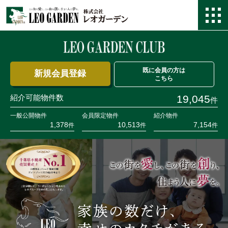
既に会員の方は
新規会員登録
こちら
紹介可能物件数
19,045
件
一般公開物件
会員限定物件
紹介物件
1,378
10,513
7,154
件
件
件