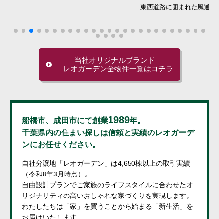
東西道路に囲まれた風通しの良い土地
全
当社オリジナルブランド
レオガーデン全物件一覧はコチラ
1989
船橋市、成田市にて創業
年。
千葉県内の住まい探しは信頼と実績のレオガーデ
ンにお任せください。
自社分譲地「レオガーデン」は4,650棟以上の取引実績
（令和8年3月時点）。
自由設計プランでご家族のライフスタイルに合わせたオ
リジナリティの高いおしゃれな家づくりを実現します。
わたしたちは「家」を買うことから始まる「新生活」を
お届けいたします。