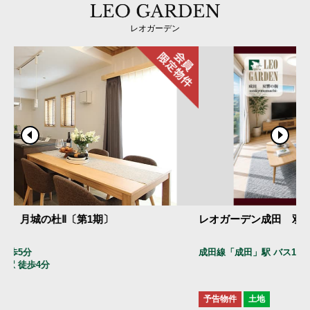
レオガーデン
レオガーデン成田 双響の街 soukyounomachi
レ
成田線「成田」駅 バス
15
分 停歩
6
分
総
京
予告物件
土地
予