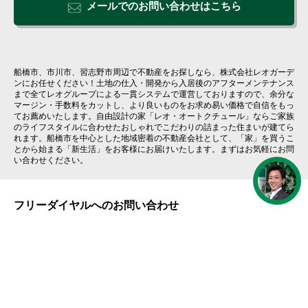
メールでのお問い合わせはこちら
船橋市、市川市、習志野市周辺で不動産をお探しなら、株式会社レオガーデ
ンにお任せください！土地の仕入・開発から入居後のアフターメンテナンス
まで全てレオグループによる一貫システムで運営しておりますので、余分な
マージン・手数料をカットし、より良いものをお求め易い価格で自信をもっ
てお薦めいたします。自由設計の家「レオ・オートクチュール」ならご家族
のライフスタイルに合わせたおしゃれでこだわりの詰まった住まいが建てら
れます。船橋市を中心とした地域密着の不動産会社として、「家」を買うこ
とから始まる「新生活」をお客様にお届けいたします。まずはお気軽にお問
い合わせください。
フリーダイヤルへのお問い合わせ
土・日・祝
AM 8:30～PM 7:00
月
AM 9:30～PM 7:00
火
AM 9:30～PM 7:00