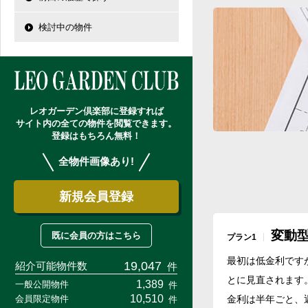
自由設計・建築設計
レオガーデン船橋 静音
市川市の学区から探
検討中の物件
レオガーデン船橋法典 
お預かりしている物件
レオガーデン成田公津 
プール付住宅が建てられ
レオガーデン成田 寛朝
総武線沿線の未公開物件
レオガーデン倶楽部につ
レオガーデン倶楽部に登録すれば
サイト内の全ての物件を閲覧できます。
登録はもちろん無料！
全物件画像あり!
新規会員登録
変動
既に会員の方はこちら
プラン1
最初は低金利です
19,047
紹介可能物件数
件
とに見直されます
1,389
一般公開物件
件
10,510
金利は半年ごと、
会員限定物件
件