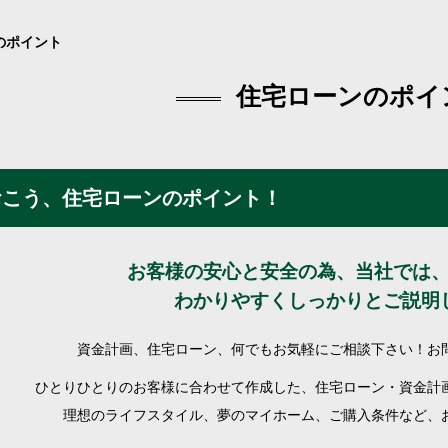
のポイント
ン
住宅ローンのポイ
ン
ン
リフォルニア
報
デン
ー住宅
ガーデン
おこう、住宅ローンのポイント！
成工事のお知らせ
の杜Ⅱ〔第1期〕
る
フ見学 最強の家
？？
の街
お客様の安心と安全の為、当社では
わかりやすくしっかりとご説明
尊の杜
倶楽部について
槙の杜
ーズ倶楽部
資金計画、住宅ローン、何でもお気軽にご相談下さい！お
ス制度
澪の杜
ひとりひとりのお客様に合わせて作成した、住宅ローン・資金計
す
の街Ⅱ
理想のライフスタイル、夢のマイホーム、ご購入条件など、
探す
の杜
す