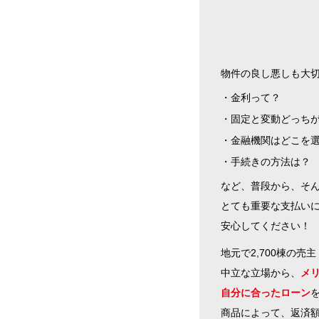
物件の良し悪しも大
金利って？
固定と変動どっち
金融機関はどこを
手続きの方法は？
など、普段から、そ
とても重要な支払い
安心してください！
地元で2,700棟の
中立な立場から、
メ
自分に合ったローン
商品によって、返済