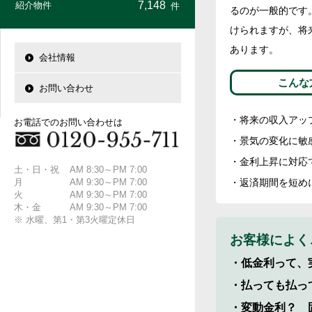
7,148
紹介物件
件
るのが一般的です
けられますが、将
あります。
会社情報
こんな
お問い合わせ
将来の収入アッ
お電話でのお問い合わせは
景気の変化に敏
金利上昇に対応
土・日・祝
AM 8:30～PM 7:00
返済期間を短め
月
AM 9:30～PM 7:00
火
AM 9:30～PM 7:00
木・金
AM 9:30～PM 7:00
※ 水曜、第1・第3火曜定休日
お客様によく
低金利って、
払っても払っ
変動金利？ 