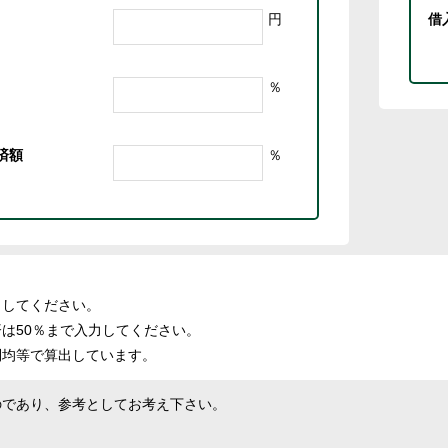
円
借
％
済額
％
力してください。
済は50％まで入力してください。
利均等で算出しています。
のであり、参考としてお考え下さい。