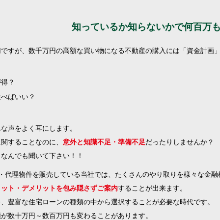
知っているか知らないかで何百万
切ですが、数千万円の高額な買い物になる不動産の購入には「資金計画
が得？
選べばいい？
んな声をよく耳にします。
に関することなのに、
意外と知識不足・準備不足
だったりしませんか？
 なんでも聞いて下さい！！
売主・代理物件を販売している当社では、たくさんのやり取りを様々な金
リット・デメリットを包み隠さずご案内
することが出来ます。
を、豊富な住宅ローンの種類の中から選択することが必要な時代です。
額が数十万円～数百万円も変わることがあります。