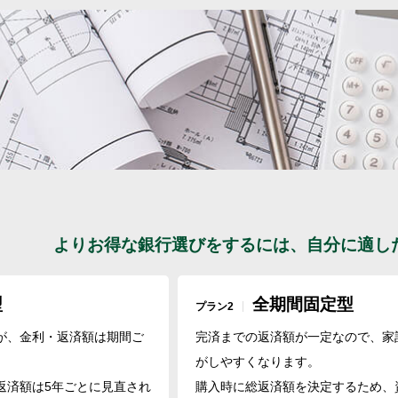
の杜
す
朝陽の街〔第1期〕
煌羅の杜
る物件
の杜
情報について
いて
よりお得な銀行選びをするには、自分に適し
型
全期間固定型
プラン2
が、金利・返済額は期間ご
完済までの返済額が一定なので、家
。
がしやすくなります。
返済額は5年ごとに見直され
購入時に総返済額を決定するため、