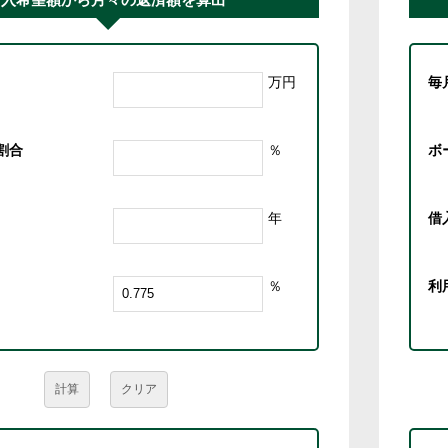
万円
毎
割合
％
ボ
年
借
％
利