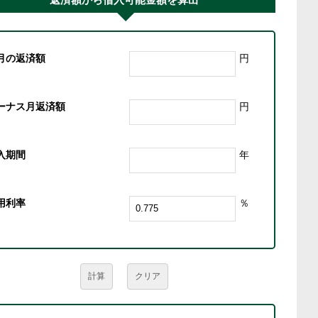
月の返済額
円
ーナス月返済額
円
入期間
年
用利率
％