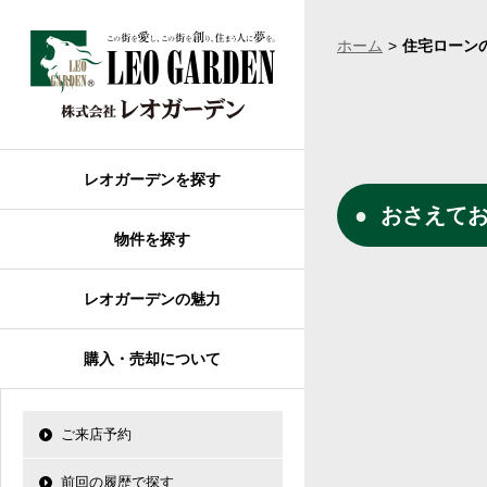
購入について
レオガーデンを探す
前回の履歴で探す
レオガーデンとは
ホーム
住宅ローン
賃貸or売買
市川市のレオガーデ
検討中の物件
レオガーデンの魅力
不動産購入の流れ
船橋市のレオガーデ
船橋市エリアの物件情報
自由設計で建てる家
成田市のレオガーデ
住宅ローン相談
レオ・グローブ カ
習志野市エリアの物件情
習志野市のレオガー
住宅ローンのポイント
レオ・ラグジュアリ
レオガーデンを探す
成田市エリアの物件情報
その他エリアのレオ
O-ROOM
売買物件リクエスト
おさえて
市川市エリアの物件情報
レオガーデン新現場 造
物件を探す
売却について
モデルハウス
新築戸建てを探す
レオガーデン西船橋 月城
使っていない・余ってい
モデルハウスのセル
不動産はどうしたらいい
中古戸建てを探す
レオガーデン成田 双響
レオガーデンの魅力
エクステリア&ガーデン
売却物件大募集
土地を探す
レオガーデン西船橋 武
レオガーデンオーナーズ
買取ご相談・無料査定
マンションを探す
購入・売却について
レオガーデン北習志野 
レオガーデンオーナ
アフターメンテナン
学区から探す
レオガーデン前貝塚町 
断熱性能
船橋市の学区から探
レオガーデン新船橋 紫吹
ご来店予約
習志野市の学区から
太陽光発電システム
レオガーデン船橋 大楠
成田市の学区から探
前回の履歴で探す