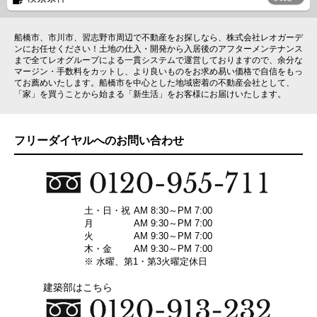
船橋市、市川市、習志野市周辺で不動産をお探しなら、株式会社レオガーデ
ンにお任せください！土地の仕入・開発から入居後のアフターメンテナンス
まで全てレオグループによる一貫システムで運営しておりますので、余分な
マージン・手数料をカットし、より良いものをお求め易い価格で自信をもっ
てお薦めいたします。船橋市を中心とした地域密着の不動産会社として、
「家」を買うことから始まる「新生活」をお客様にお届けいたします。
フリーダイヤルへのお問い合わせ
土・日・祝
AM 8:30～PM 7:00
月
AM 9:30～PM 7:00
火
AM 9:30～PM 7:00
木・金
AM 9:30～PM 7:00
※ 水曜、第1・第3火曜定休日
建築部はこちら