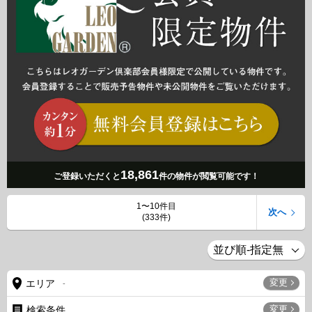
18,861
ご登録いただくと
件の物件が閲覧可能です！
1〜10件目
次へ
(333件)
変更
エリア
-
変更
検索条件