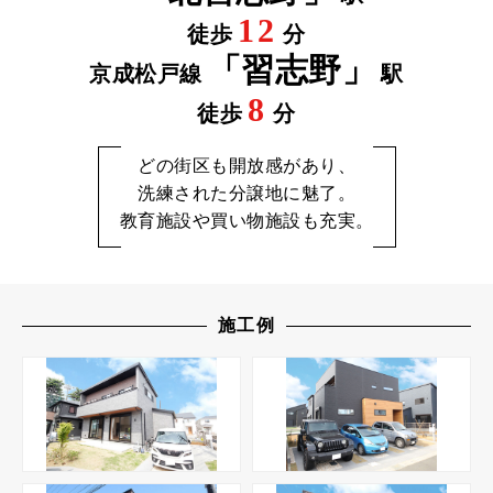
12
徒歩
分
「習志野」
京成松戸線
駅
8
徒歩
分
どの街区も開放感があり、
洗練された分譲地に魅了。
教育施設や買い物施設も充実。
施工例