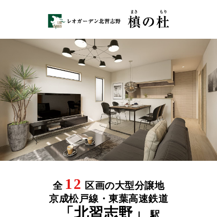
12
全
区画の大型分譲地
京成松戸線・東葉高速鉄道
「北習志野」
駅