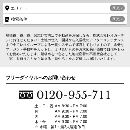
変更
エリア
-
変更
検索条件
船橋市、市川市、習志野市周辺で不動産をお探しなら、株式会社レオガーデ
ンにお任せください！土地の仕入・開発から入居後のアフターメンテナンス
まで全てレオグループによる一貫システムで運営しておりますので、余分な
マージン・手数料をカットし、より良いものをお求め易い価格で自信をもっ
てお薦めいたします。船橋市を中心とした地域密着の不動産会社として、
「家」を買うことから始まる「新生活」をお客様にお届けいたします。
フリーダイヤルへのお問い合わせ
土・日・祝
AM 8:30～PM 7:00
月
AM 9:30～PM 7:00
火
AM 9:30～PM 7:00
木・金
AM 9:30～PM 7:00
※ 水曜、第1・第3火曜定休日