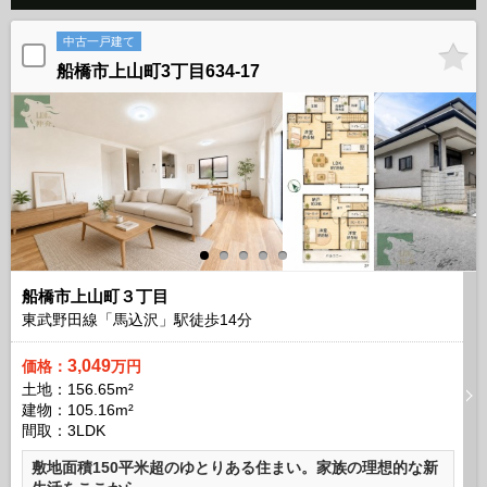
中古一戸建て
船橋市上山町3丁目634‐17
船橋市上山町３丁目
東武野田線「馬込沢」駅徒歩
14
分
3,049
価格：
万円
土地：156.65m²
建物：105.16m²
間取：3LDK
敷地面積150平米超のゆとりある住まい。家族の理想的な新