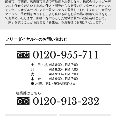
船橋市、市川市、習志野市周辺で不動産をお探しなら、株式会社レオガーデ
ンにお任せください！土地の仕入・開発から入居後のアフターメンテナンス
まで全てレオグループによる一貫システムで運営しておりますので、余分な
マージン・手数料をカットし、より良いものをお求め易い価格で自信をもっ
てお薦めいたします。船橋市を中心とした地域密着の不動産会社として、
「家」を買うことから始まる「新生活」をお客様にお届けいたします。
フリーダイヤルへのお問い合わせ
土・日・祝
AM 8:30～PM 7:00
月
AM 9:30～PM 7:00
火
AM 9:30～PM 7:00
木・金
AM 9:30～PM 7:00
※ 水曜、第1・第3火曜定休日
建築部はこちら