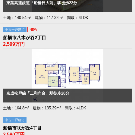
東葉高速鉄道「船橋日大前」駅徒歩22分
土地：140.54m² 建物：117.32m² 間取：4LDK
中古一戸建て
NEW
船橋市八木が谷2丁目
2,599万円
京成松戸線「二和向台」駅徒歩20分
土地：164.8m² 建物：135.39m² 間取：4LDK
中古一戸建て
船橋市咲が丘4丁目
2,580万円