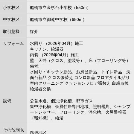
小学校区
船橋市立金杉台小学校（550m）
中学校区
船橋市立御滝中学校（650m）
取引態様
媒介
リフォーム
水回り:（2026年04月）施工
キッチン、給湯器
内装:（2026年04月）施工
壁、天井（クロス、塗装等）、床（フローリング等）
備考:
水回り：キッチン新品、お風呂新品、トイレ新品、洗
面台新品 クロス張替え コンロ新品 フロアタイル貼り
室内クリーニング クッションフロア張替え 白蟻点検
給湯器交換
設備
公営水道、個別浄化槽、都市ガス
集中浄化槽、低層住居専用地域、照明器具、シャンプ
ードレッサー、フローリング、浄化槽、火災警報器
（報知機）、給湯
その他制限
風致地区