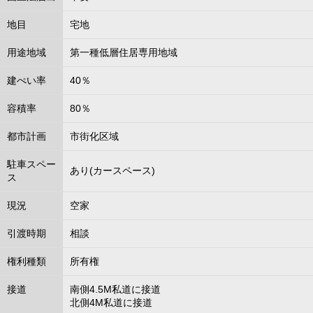
地目
宅地
用途地域
第一種低層住居専用地域
建ぺい率
40％
容積率
80％
都市計画
市街化区域
駐車スペー
あり(カースペース)
ス
現況
空家
引渡時期
相談
権利種類
所有権
接道
南側4.5M私道に接道
北側4M私道に接道