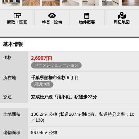
間取・区画
特長・設備
物件概要
周辺地図
基本情報
価格
2,699
万円
ローンシミュレーション
所在地
千葉県船橋市金杉５丁目
周辺地図
交通
京成松戸線「滝不動」駅徒歩22分
土地面積
130.2m² 公簿 (私道207m²別に有、私道持分比率：10
／130)
建物面積
96.04m² 公簿