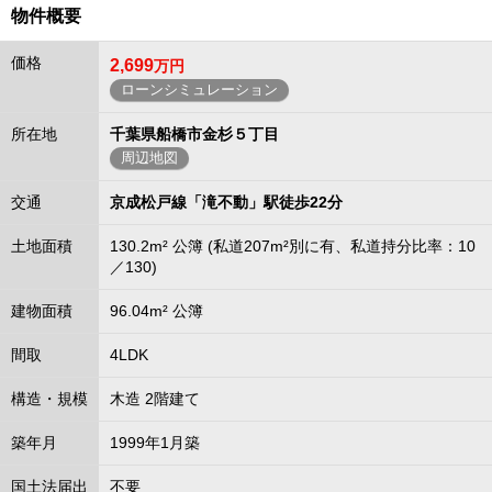
物件概要
価格
2,699
万円
ローンシミュレーション
所在地
千葉県船橋市金杉５丁目
周辺地図
交通
京成松戸線「滝不動」駅徒歩22分
土地面積
130.2m² 公簿 (私道207m²別に有、私道持分比率：10
／130)
建物面積
96.04m² 公簿
間取
4LDK
構造・規模
木造 2階建て
築年月
1999年1月築
国土法届出
不要