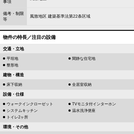
事項
備考・制限
風致地区 建築基準法第22条区域
等
物件の特長／注目の設備
交通・立地
平坦地
閑静な住宅地
整形地
建物・構造
床下収納
全居室収納
設備・仕様
ウォークインクローゼット
TVモニタ付インターホン
システムキッチン
温水洗浄便座
トイレ2ヶ所
環境・その他