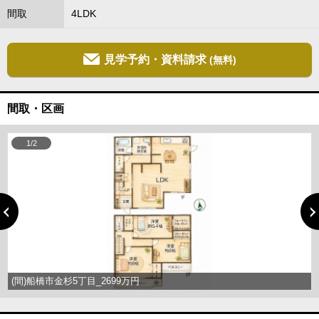
間取
4LDK
見学予約・資料請求
(無料)
間取・区画
1/2
(間)船橋市金杉5丁目_2699万円