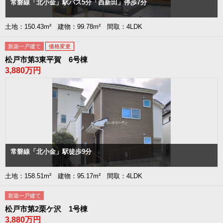
常磐線「北小金」駅バス5分「西新田」停歩7分
土地：150.43m² 建物：99.78m² 間取：4LDK
新築一戸建て
価格変更
松戸市第3東平賀 6号棟
3,880万円
常磐線「北小金」駅徒歩9分
土地：158.51m² 建物：95.17m² 間取：4LDK
新築一戸建て
松戸市第2栗ケ沢 1号棟
3,880万円