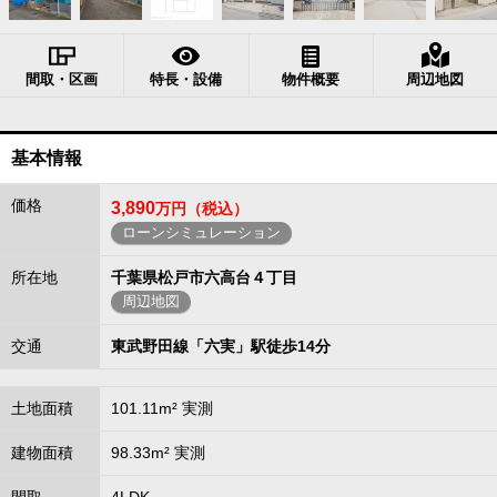
間取・区画
特長・設備
物件概要
周辺地図
基本情報
価格
3,890
万円（税込）
ローンシミュレーション
所在地
千葉県松戸市六高台４丁目
周辺地図
交通
東武野田線「六実」駅徒歩14分
土地面積
101.11m² 実測
建物面積
98.33m² 実測