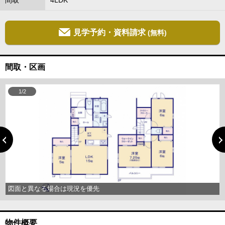
間取
4LDK
見学予約・資料請求
(無料)
間取・区画
1/2
図面と異なる場合は現況を優先
物件概要