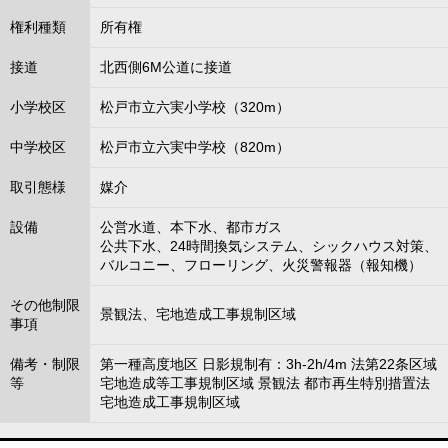
権利種類
所有権
接道
北西側6M公道に接道
小学校区
松戸市立六実小学校（320m）
中学校区
松戸市立六実中学校（820m）
取引態様
媒介
設備
公営水道、本下水、都市ガス
公共下水、24時間換気システム、シックハウス対策、
バルコニー、フローリング、火災警報器（報知機）
その他制限
景観法、宅地造成工事規制区域
事項
備考・制限
第一種高度地区 日影規制有：3h-2h/4m 法第22条区域
等
宅地造成等工事規制区域 景観法 都市再生特別措置法
宅地造成工事規制区域