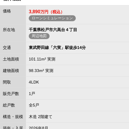
価格
3,890
万円（税込）
ローンシミュレーション
所在地
千葉県松戸市六高台４丁目
周辺地図
交通
東武野田線「六実」駅徒歩14分
土地面積
101.11m² 実測
建物面積
98.33m² 実測
間取
4LDK
販売戸数
1戸
総戸数
全5戸
構造・規模
木造 2階建て
築年・入居
2026年8月