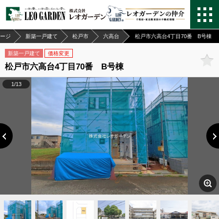
ージ
新築一戸建て
松戸市
六高台
松戸市六高台4丁目70番 B号棟
新築一戸建て
価格変更
松戸市六高台4丁目70番 B号棟
1/13