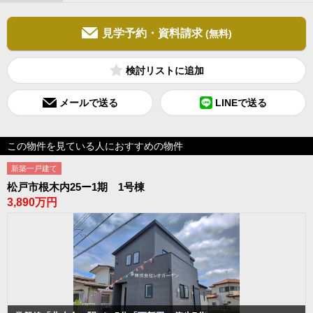
見学予約・資料請求
(無料)
検討リスト
メールで送る
LINEで送る
この物件を見ている人におすすめの物件
新築一戸建て
松戸市根木内25ー1期 1号棟
3,890万円