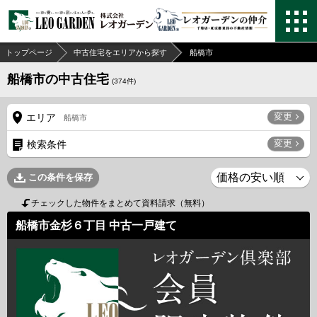
トップページ
中古住宅をエリアから探す
船橋市
船橋市の中古住宅
(
374
件)
変更
エリア
船橋市
変更
検索条件
この条件を保存
チェックした物件をまとめて資料請求（無料）
船橋市金杉６丁目 中古一戸建て