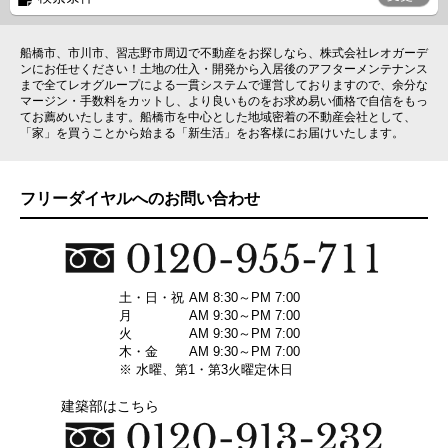
船橋市、市川市、習志野市周辺で不動産をお探しなら、株式会社レオガーデ
ンにお任せください！土地の仕入・開発から入居後のアフターメンテナンス
まで全てレオグループによる一貫システムで運営しておりますので、余分な
マージン・手数料をカットし、より良いものをお求め易い価格で自信をもっ
てお薦めいたします。船橋市を中心とした地域密着の不動産会社として、
「家」を買うことから始まる「新生活」をお客様にお届けいたします。
フリーダイヤルへのお問い合わせ
土・日・祝
AM 8:30～PM 7:00
月
AM 9:30～PM 7:00
火
AM 9:30～PM 7:00
木・金
AM 9:30～PM 7:00
※ 水曜、第1・第3火曜定休日
建築部はこちら