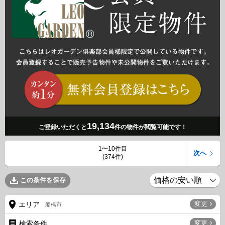
19,134
ご登録いただくと
件の物件が閲覧可能です！
1〜10件目
次へ
(374件)
この条件を保存
変更
エリア
船橋市
変更
検索条件