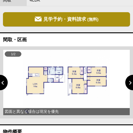
間取
4LDK
見学予約・資料請求
(無料)
間取・区画
1/2
図面と異なる場合は現況を優先
物件概要