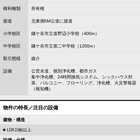
権利種類
所有権
接道
北東側5M公道に接道
小学校区
鎌ケ谷市立道野辺小学校（400m）
中学校区
鎌ケ谷市立第二中学校（1200m）
取引態様
媒介
設備
公営水道、個別浄化槽、都市ガス
集中浄化槽、24時間換気システム、シックハウス対
策、バルコニー、フローリング、浄化槽、火災警報器
（報知機）
物件の特長／注目の設備
建物・構造
LDK15帖以上