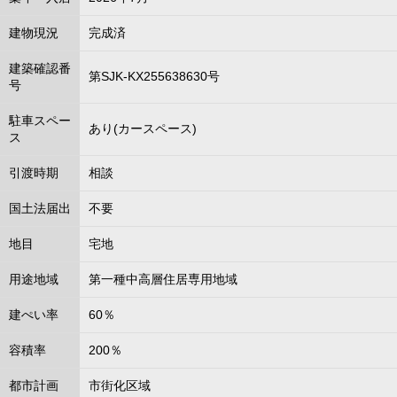
建物現況
完成済
建築確認番
第SJK-KX255638630号
号
駐車スペー
あり(カースペース)
ス
引渡時期
相談
国土法届出
不要
地目
宅地
用途地域
第一種中高層住居専用地域
建ぺい率
60％
容積率
200％
都市計画
市街化区域