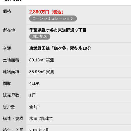
価格
2,880
万円（税込）
ローンシミュレーション
所在地
千葉県鎌ケ谷市東道野辺３丁目
周辺地図
交通
東武野田線「鎌ケ谷」駅徒歩19分
土地面積
89.13m² 実測
建物面積
85.96m² 実測
間取
4LDK
販売戸数
1戸
総戸数
全1戸
構造・規模
木造 2階建て
築年・入居
2026年7月