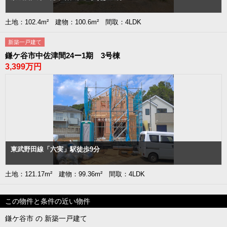
土地：102.4m² 建物：100.6m² 間取：4LDK
新築一戸建て
鎌ケ谷市中佐津間24ー1期 3号棟
3,399万円
東武野田線「六実」駅徒歩9分
土地：121.17m² 建物：99.36m² 間取：4LDK
この物件と条件の近い物件
鎌ケ谷市 の 新築一戸建て