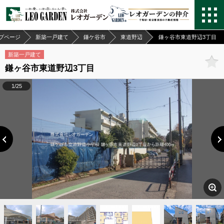
プページ
新築一戸建て
鎌ケ谷市
東道野辺
鎌ヶ谷市東道野辺3丁目
新築一戸建て
鎌ヶ谷市東道野辺3丁目
1/25