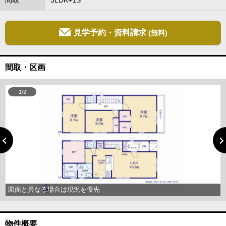
間取
3LDK+1S
見学予約・資料請求
(無料)
間取・区画
1/2
図面と異なる場合は現況を優先
物件概要