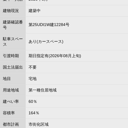
建物現況
建築中
建築確認番
第25UDI1W建12284号
号
駐車スペー
あり(カースペース)
ス
引渡時期
期日指定有(2026年08月上旬)
国土法届出
不要
地目
宅地
用途地域
第一種住居地域
建ぺい率
60％
容積率
164％
都市計画
市街化区域