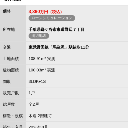
価格
3,390
万円（税込）
ローンシミュレーション
所在地
千葉県鎌ケ谷市東道野辺７丁目
周辺地図
交通
東武野田線「馬込沢」駅徒歩11分
土地面積
108.91m² 実測
建物面積
100.03m² 実測
間取
3LDK+1S
販売戸数
1戸
総戸数
全2戸
構造・規模
木造 2階建て
築年・入居
2026年8月