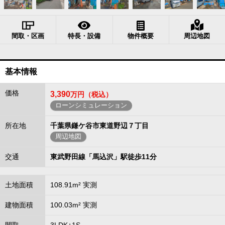
間取・区画
特長・設備
物件概要
周辺地図
基本情報
価格
3,390
万円（税込）
ローンシミュレーション
所在地
千葉県鎌ケ谷市東道野辺７丁目
周辺地図
交通
東武野田線「馬込沢」駅徒歩11分
土地面積
108.91m² 実測
建物面積
100.03m² 実測