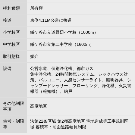
権利種類
所有権
接道
東側4.11M公道に接道
小学校区
鎌ケ谷市立道野辺小学校（1000m）
中学校区
鎌ケ谷市立第二中学校（1600m）
取引態様
媒介
設備
公営水道、個別浄化槽、都市ガス
集中浄化槽、24時間換気システム、シックハウス対
策、バルコニー、人感センサーライト、照明器具、シ
ャンプードレッサー、フローリング、浄化槽、火災警
報器（報知機）、納戸
その他制限
高度地区
事項
備考・制限
法第22条区域 第2種高度地区 宅地造成等工事規制区
等
域 容積率：前面道路幅員制限