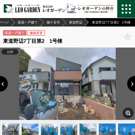
ページ
新築一戸建て
鎌ケ谷市
東道野辺
東道野辺7丁目第2 1号棟
新築一戸建て
価格変更
東道野辺7丁目第2 1号棟
1/25