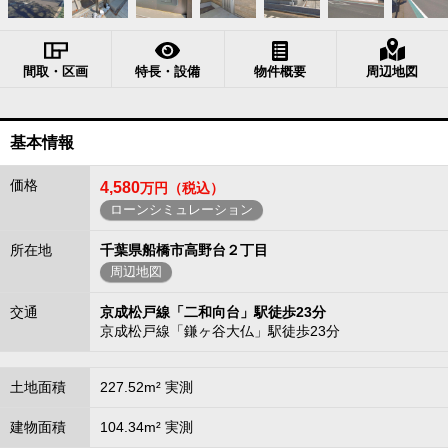
間取・区画
特長・設備
物件概要
周辺地図
基本情報
価格
4,580
万円（税込）
ローンシミュレーション
所在地
千葉県船橋市高野台２丁目
周辺地図
交通
京成松戸線「二和向台」駅徒歩23分
京成松戸線「鎌ヶ谷大仏」駅徒歩23分
土地面積
227.52m² 実測
建物面積
104.34m² 実測