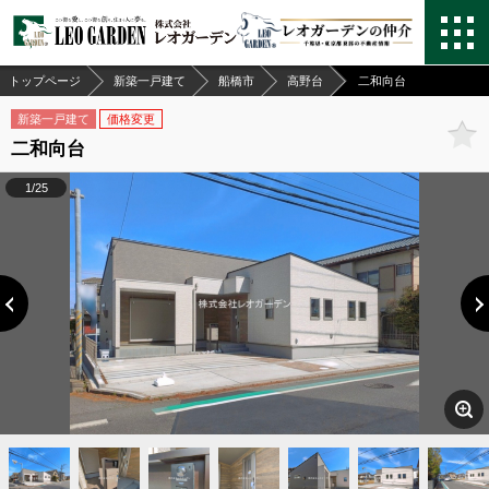
トップページ
新築一戸建て
船橋市
高野台
二和向台
新築一戸建て
価格変更
二和向台
1/25