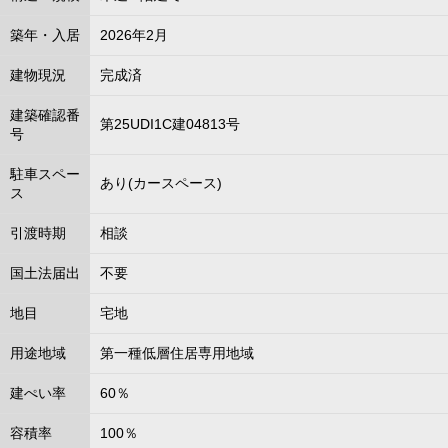
築年・入居
2026年2月
建物現況
完成済
建築確認番
第25UDI1C建04813号
号
駐車スペー
あり(カースペース)
ス
引渡時期
相談
国土法届出
不要
地目
宅地
用途地域
第一種低層住居専用地域
建ぺい率
60％
容積率
100％