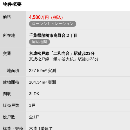
物件概要
価格
4,580
万円（税込）
ローンシミュレーション
所在地
千葉県船橋市高野台２丁目
周辺地図
交通
京成松戸線「二和向台」駅徒歩23分
京成松戸線「鎌ヶ谷大仏」駅徒歩23分
土地面積
227.52m² 実測
建物面積
104.34m² 実測
間取
3LDK
販売戸数
1戸
総戸数
全1戸
構造・規模
木造 1階建て