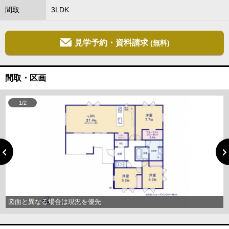
間取
3LDK
見学予約・資料請求
(無料)
間取・区画
1/2
図面と異なる場合は現況を優先