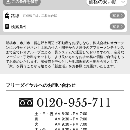
この条件を保存
変更
路線
京成松戸線 / 二和向台駅
変更
検索条件
船橋市、市川市、習志野市周辺で不動産をお探しなら、株式会社レオガーデ
ンにお任せください！土地の仕入・開発から入居後のアフターメンテナンス
まで全てレオグループによる一貫システムで運営しておりますので、余分な
マージン・手数料をカットし、より良いものをお求め易い価格で自信をもっ
てお薦めいたします。船橋市を中心とした地域密着の不動産会社として、
「家」を買うことから始まる「新生活」をお客様にお届けいたします。
フリーダイヤルへのお問い合わせ
土・日・祝
AM 8:30～PM 7:00
月
AM 9:30～PM 7:00
火
AM 9:30～PM 7:00
木・金
AM 9:30～PM 7:00