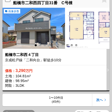
船橋市二和西四丁目31番 C号棟
画像多数
船橋市二和西４丁目
京成松戸線「二和向台」駅徒歩
10
分
3,290
価格：
万円
土地：104.81m²
建物：98.95m²
間取：3LDK
1〜10件目
次へ
(45件)