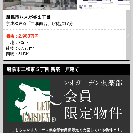
船橋市八木が谷１丁目
京成松戸線「二和向台」駅徒歩
17
分
2,980
価格：
万円
土地：90m²
建物：87.77m²
間取：3LDK
船橋市二和東５丁目 新築一戸建て