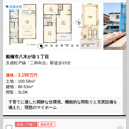
画像多数
船橋市八木が谷１丁目
京成松戸線「二和向台」駅徒歩
15
分
3,190
価格：
万円
土地：100.58m²
建物：86.53m²
間取：3LDK
子育てに適した閑静な住環境。機能的な間取りと充実設備を
備えた、理想のマイホーム
新築一戸建て
価格変更