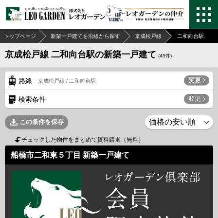
トップページ
新築一戸建てを沿線から探す
京成松戸線
二和向台駅
京成松戸線 二和向台駅の新築一戸建て
(
45
件)
変更
路線
京成松戸線 / 二和向台駅
変更
検索条件
この条件を保存
チェックした物件をまとめて資料請求（無料）
船橋市二和東５丁目 新築一戸建て