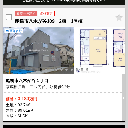
ご登録いただくと
件の物件が閲覧可能です！
新築一戸建て
価格変更
船橋市八木が谷109 2棟 1号棟
画像多数
船橋市八木が谷１丁目
京成松戸線「二和向台」駅徒歩
17
分
3,180
価格：
万円
土地：92.7m²
建物：89.01m²
間取：3LDK