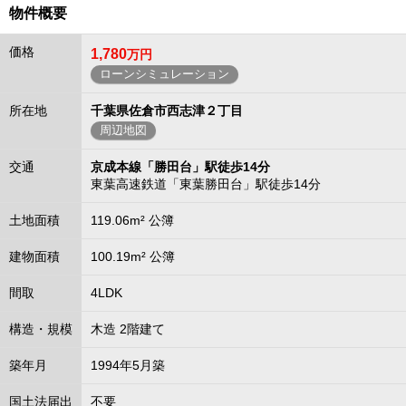
物件概要
価格
1,780
万円
ローンシミュレーション
所在地
千葉県佐倉市西志津２丁目
周辺地図
交通
京成本線「勝田台」駅徒歩14分
東葉高速鉄道「東葉勝田台」駅徒歩14分
土地面積
119.06m² 公簿
建物面積
100.19m² 公簿
間取
4LDK
構造・規模
木造 2階建て
築年月
1994年5月築
国土法届出
不要