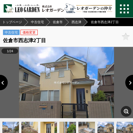
トップページ
中古住宅
佐倉市
西志津
佐倉市西志津2丁目
中古住宅
価格変更
佐倉市西志津2丁目
1/24