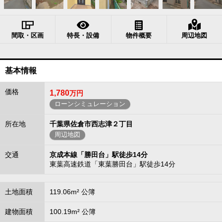
間取・区画
特長・設備
物件概要
周辺地図
基本情報
価格
1,780
万円
ローンシミュレーション
所在地
千葉県佐倉市西志津２丁目
周辺地図
交通
京成本線「勝田台」駅徒歩14分
東葉高速鉄道「東葉勝田台」駅徒歩14分
土地面積
119.06m² 公簿
建物面積
100.19m² 公簿