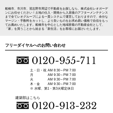
船橋市、市川市、習志野市周辺で不動産をお探しなら、株式会社レオガーデ
ンにお任せください！土地の仕入・開発から入居後のアフターメンテナンス
まで全てレオグループによる一貫システムで運営しておりますので、余分な
マージン・手数料をカットし、より良いものをお求め易い価格で自信をもっ
てお薦めいたします。船橋市を中心とした地域密着の不動産会社として、
「家」を買うことから始まる「新生活」をお客様にお届けいたします。
フリーダイヤルへのお問い合わせ
土・日・祝
AM 8:30～PM 7:00
月
AM 9:30～PM 7:00
火
AM 9:30～PM 7:00
木・金
AM 9:30～PM 7:00
※ 水曜、第1・第3火曜定休日
建築部はこちら