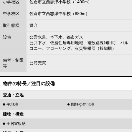
小学校区
佐倉市立西志津小学校（1400m）
中学校区
佐倉市立西志津中学校（880m）
取引態様
媒介
設備
公営水道、本下水、都市ガス
公共下水、低層住居専用地域、複数路線利用可、バル
コニー、フローリング、火災警報器（報知機）
備考・制限
公簿売買
等
物件の特長／注目の設備
交通・立地
平坦地
閑静な住宅地
建物・構造
全居室収納