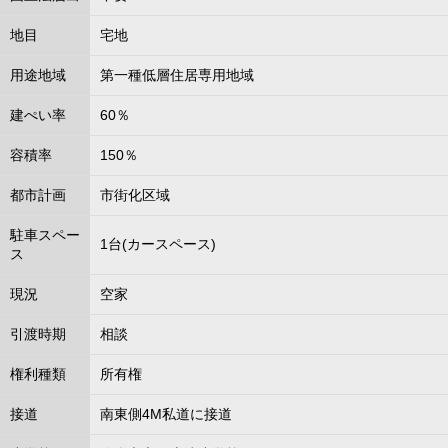
地目
宅地
用途地域
第一種低層住居専用地域
建ぺい率
60％
容積率
150％
都市計画
市街化区域
駐車スペー
1台(カースペース)
ス
現況
空家
引渡時期
相談
権利種類
所有権
接道
南東側4M私道に接道