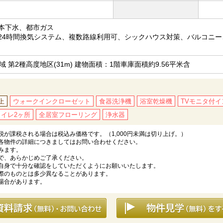
本下水、都市ガス
24時間換気システム、複数路線利用可、シックハウス対策、バルコニ
域 第2種高度地区(31m) 建物面積：1階車庫面積約9.56平米含
上
ウォークインクローゼット
食器洗浄機
浴室乾燥機
TVモニタ付
トイレ2ヶ所
全居室フローリング
浄水器
が課税される場合は税込み価格です。（1,000円未満は切り上げ。）
各物件の詳細につきましてはお問い合わせください。
みます。
で、あらかじめご了承ください。
自身で十分な確認をしていただくようにお願いいたします。
際のものとは多少異なることがあります。
場合があります。