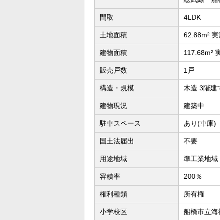
間取
4LDK
土地面積
62.88m² 
建物面積
117.68m²
販売戸数
1戸
構造・規模
木造 3階建
建物現況
建築中
駐車スペース
あり(車庫)
国土法届出
不要
用途地域
準工業地域
容積率
200％
権利種類
所有権
小学校区
船橋市立海