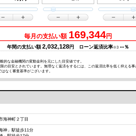
169,344
毎月の支払い額
円
2,032,128
--
年間の支払い額
円 ローン返済比率
％
※3
一般的な金融機関の変動金利を元にした目安値です。
が上限の目安とされています。無理なく返済をするには、この返済比率を低く抑える
ではなく審査基準がございます。
市海神町２丁目
海神」駅徒歩11分
橋」駅徒歩17分