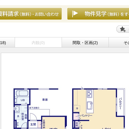
18)
内観(0)
間取・区画(2)
そ