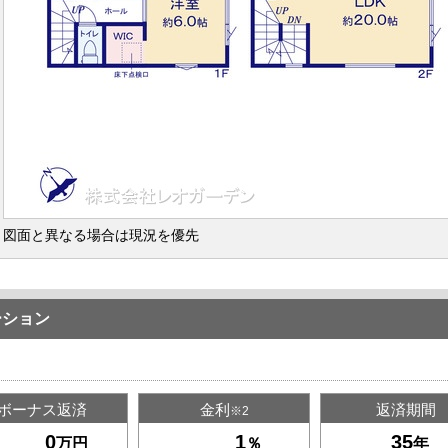
図面と異なる場合は現況を優先
ーション
ボーナス返済
金利
返済期間
※2
万円
％
年