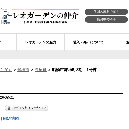
前回の履歴で探す
検討中の物件
す
レオガーデンの魅力
購入・売却について
習志野市エリアの物件情報
市川市のレオガーデン
レオガーデンの魅力
不動産購入の流れ
ら探す
船橋市
海神町
船橋市海神町2期 1号棟
レオ・ラグジュアリー住宅
習志野市のレオガーデン
売買物件リクエスト
新築戸建てを探す
せ
レオガーデン西船橋 月城の杜Ⅱ〔第1期〕
モデルハウスのセルフ見学 最強の家
買取ご相談・無料査定
マンションを探す
レオガーデンオーナーズ倶楽部
レオガーデン北習志野 槙の杜
習志野市の学区から探す
アフターメンテナンス制度
/08/21
レオガーデン船橋 大楠の杜
お預かりしている物件
自由設計・建築設計
）
〕
［
周辺地図
］
レオガーデン成田公津 煌羅の杜
レオガーデン倶楽部について
分