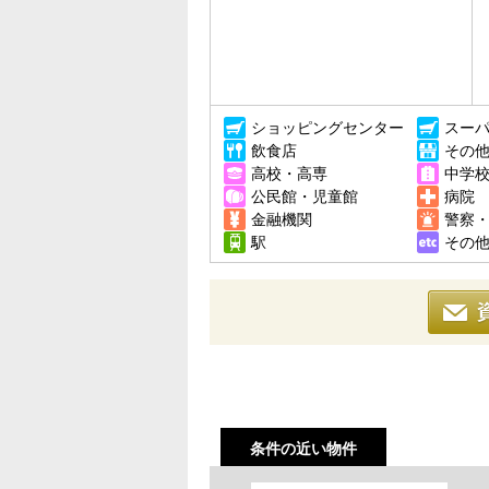
ショッピングセンター
スー
飲食店
その
高校・高専
中学
公民館・児童館
病院
金融機関
警察
駅
その
条件の近い物件