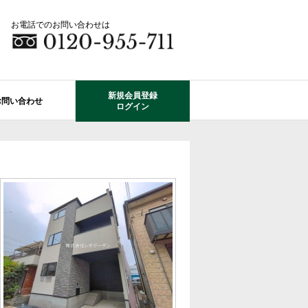
お電話でのお問い合わせは
新規会員登録
お問い合わせ
ログイン
成田市エリアの物件情報
船橋市のレオガーデン
自由設計で建てる家
住宅ローン相談
使っていない・余っている
その他エリアのレオガーデン
中古戸建てを探す
O-ROOM
不動産はどうしたらいい？？
レオガーデン成田 双響の街
エクステリア&ガーデン
学区から探す
レオガーデン前貝塚町 澪の杜
成田市の学区から探す
断熱性能
プール付住宅が建てられる物件
レオガーデン船橋 静音の杜
レオガーデン成田 寛朝の杜