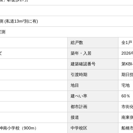
実測 (私道13m²別に有)
 実測
総戸数
全1戸
て
築年・入居
2026
建築確認番号
第KBI
引渡時期
期日指
地目
宅地
建ぺい率
60％
都市計画
市街
接道
南東
神南小学校（900m）
中学校区
船橋市