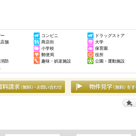
パー
コンビニ
ドラッグストア
他店舗
商店街
大学
校
小学校
保育園
郵便局
役所
・消防
趣味・娯楽施設
公園・運動施設
他