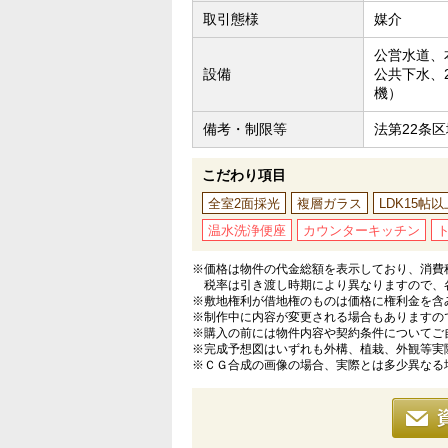
取引態様
媒介
公営水道、
設備
公共下水、
機）
備考・制限等
法第22条区
こだわり項目
全室2面採光
複層ガラス
LDK15帖以
温水洗浄便座
カウンターキッチン
※価格は物件の代金総額を表示しており、消費税
税率は引き渡し時期により異なりますので、
※敷地権利が借地権のものは価格に権利金を含
※制作中に内容が変更される場合もありますの
※購入の前には物件内容や契約条件についてご
※完成予想図はいずれも外構、植栽、外観等実
※ＣＧ合成の画像の場合、実際とは多少異なる