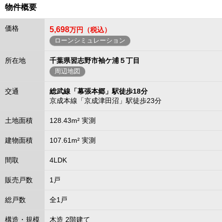
物件概要
価格
5,698
万円（税込）
ローンシミュレーション
所在地
千葉県習志野市袖ケ浦５丁目
周辺地図
交通
総武線「幕張本郷」駅徒歩18分
京成本線「京成津田沼」駅徒歩23分
土地面積
128.43m² 実測
建物面積
107.61m² 実測
間取
4LDK
販売戸数
1戸
総戸数
全1戸
構造・規模
木造 2階建て