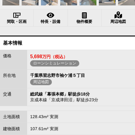
間取・区画
特長・設備
物件概要
周辺地図
基本情報
価格
5,698
万円（税込）
ローンシミュレーション
所在地
千葉県習志野市袖ケ浦５丁目
周辺地図
交通
総武線「幕張本郷」駅徒歩18分
京成本線「京成津田沼」駅徒歩23分
土地面積
128.43m² 実測
建物面積
107.61m² 実測