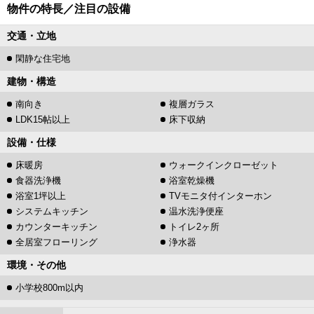
物件の特長／注目の設備
交通・立地
閑静な住宅地
建物・構造
南向き
複層ガラス
LDK15帖以上
床下収納
設備・仕様
床暖房
ウォークインクローゼット
食器洗浄機
浴室乾燥機
浴室1坪以上
TVモニタ付インターホン
システムキッチン
温水洗浄便座
カウンターキッチン
トイレ2ヶ所
全居室フローリング
浄水器
環境・その他
小学校800m以内