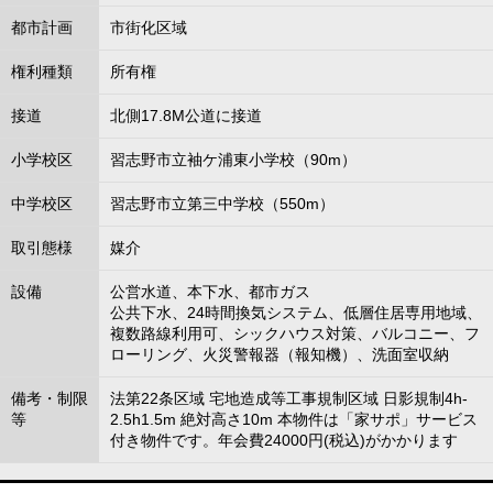
都市計画
市街化区域
権利種類
所有権
接道
北側17.8M公道に接道
小学校区
習志野市立袖ケ浦東小学校（90m）
中学校区
習志野市立第三中学校（550m）
取引態様
媒介
設備
公営水道、本下水、都市ガス
公共下水、24時間換気システム、低層住居専用地域、
複数路線利用可、シックハウス対策、バルコニー、フ
ローリング、火災警報器（報知機）、洗面室収納
備考・制限
法第22条区域 宅地造成等工事規制区域 日影規制4h-
等
2.5h1.5m 絶対高さ10m 本物件は「家サポ」サービス
付き物件です。年会費24000円(税込)がかかります