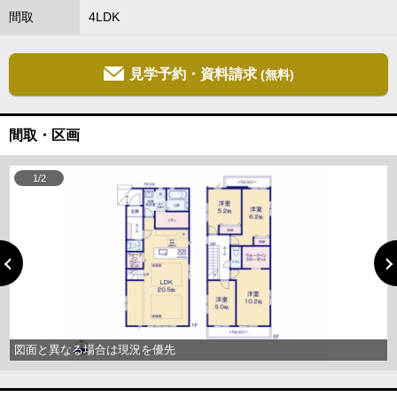
間取
4LDK
見学予約・資料請求
(無料)
間取・区画
1/2
図面と異なる場合は現況を優先