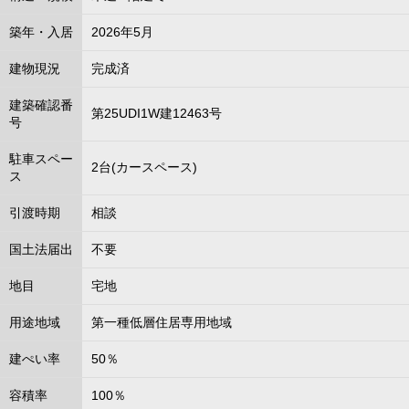
築年・入居
2026年5月
建物現況
完成済
建築確認番
第25UDI1W建12463号
号
駐車スペー
2台(カースペース)
ス
引渡時期
相談
国土法届出
不要
地目
宅地
用途地域
第一種低層住居専用地域
建ぺい率
50％
容積率
100％