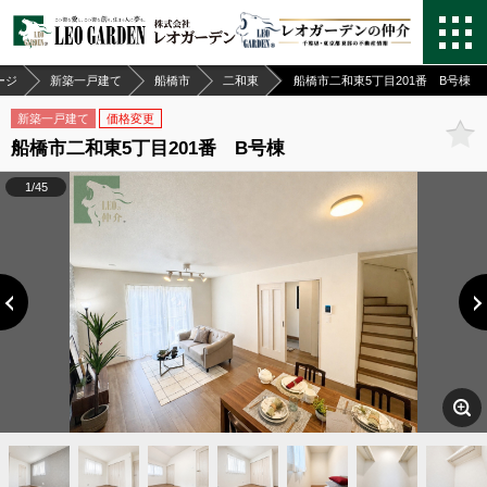
ージ
新築一戸建て
船橋市
二和東
船橋市二和東5丁目201番 B号棟
新築一戸建て
価格変更
船橋市二和東5丁目201番 B号棟
1/45