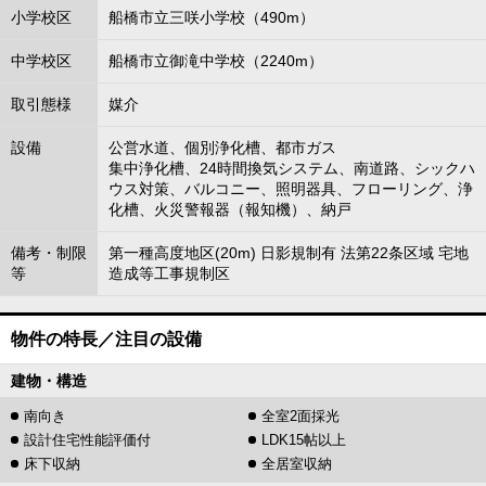
小学校区
船橋市立三咲小学校（490m）
中学校区
船橋市立御滝中学校（2240m）
取引態様
媒介
設備
公営水道、個別浄化槽、都市ガス
集中浄化槽、24時間換気システム、南道路、シックハ
ウス対策、バルコニー、照明器具、フローリング、浄
化槽、火災警報器（報知機）、納戸
備考・制限
第一種高度地区(20m) 日影規制有 法第22条区域 宅地
等
造成等工事規制区
物件の特長／注目の設備
建物・構造
南向き
全室2面採光
設計住宅性能評価付
LDK15帖以上
床下収納
全居室収納