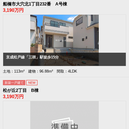
船橋市大穴北1丁目232番 A号棟
3,190万円
京成松戸線「三咲」駅徒歩15分
土地：113m² 建物：96.88m² 間取：4LDK
新築一戸建て
NEW
松が丘2丁目 B棟
3,190万円