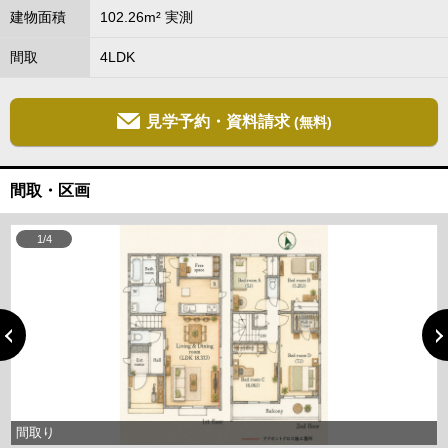
建物面積
102.26m² 実測
間取
4LDK
見学予約・資料請求
(無料)
間取・区画
1/4
間取り