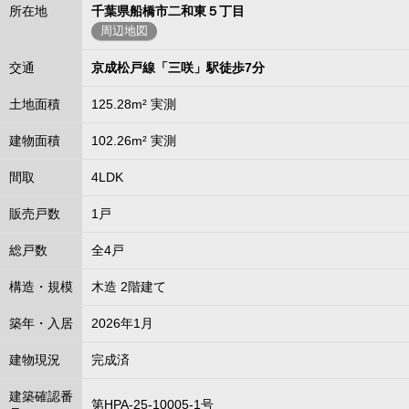
所在地
千葉県船橋市二和東５丁目
周辺地図
交通
京成松戸線「三咲」駅徒歩7分
土地面積
125.28m² 実測
建物面積
102.26m² 実測
間取
4LDK
販売戸数
1戸
総戸数
全4戸
構造・規模
木造 2階建て
築年・入居
2026年1月
建物現況
完成済
建築確認番
第HPA-25-10005-1号