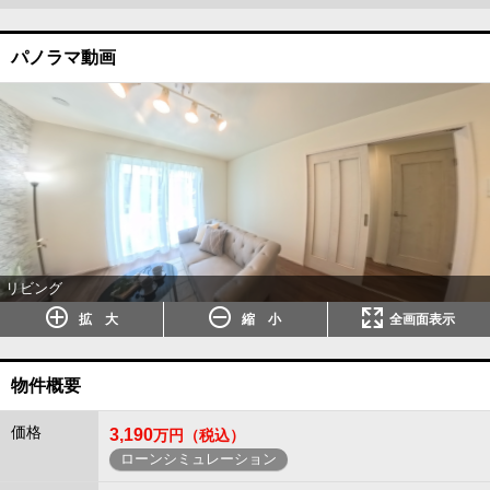
パノラマ動画
リビング
拡 大
縮 小
全画面表示
物件概要
価格
3,190
万円（税込）
ローンシミュレーション