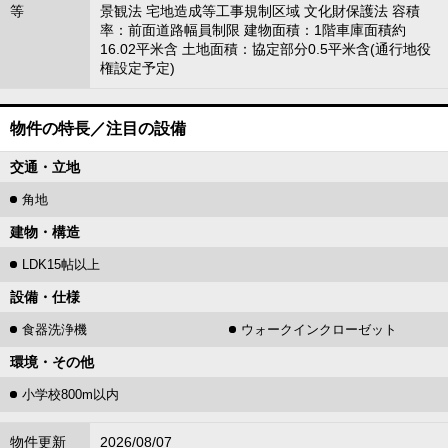
等
景観法 宅地造成等工事規制区域 文化財保護法 容積
率：前面道路幅員制限 建物面積：1階車庫面積約
16.02平米含 土地面積：協定部分0.5平米含(通行地役
権設定予定)
物件の特長／注目の設備
交通・立地
角地
建物・構造
LDK15帖以上
設備・仕様
食器洗浄機
ウォークインクローゼット
環境・その他
小学校800m以内
物件更新
2026/08/07