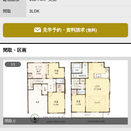
間取
3LDK
見学予約・資料請求
(無料)
間取・区画
1/1
間取り