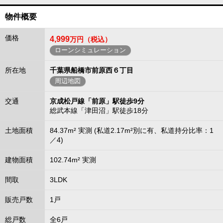
物件概要
価格
4,999
万円（税込）
ローンシミュレーション
所在地
千葉県船橋市前原西６丁目
周辺地図
交通
京成松戸線「前原」駅徒歩9分
総武本線「津田沼」駅徒歩18分
土地面積
84.37m² 実測 (私道2.17m²別に有、私道持分比率：1
／4)
建物面積
102.74m² 実測
間取
3LDK
販売戸数
1戸
総戸数
全6戸