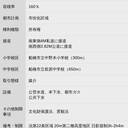
容積率
160％
都市計画
市街化区域
権利種類
所有権
接道
南東側4M私道に接道
南西側3.82M公道に接道
小学校区
船橋市立中野木小学校（300m）
中学校区
船橋市立前原中学校（650m）
取引態様
媒介
設備
公営水道、本下水、都市ガス
公共下水
その他制限
文化財保護法、景観法
事項
備考・制限
法第22条区域 20m第二種高度地区 日影規制3h-2h4m