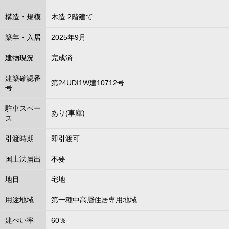
構造・規模
木造 2階建て
築年・入居
2025年9月
建物現況
完成済
建築確認番
第24UDI1W建10712号
号
駐車スペー
あり(車庫)
ス
引渡時期
即引渡可
国土法届出
不要
地目
宅地
用途地域
第一種中高層住居専用地域
建ぺい率
60％