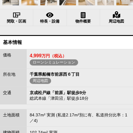
間取・区画
特長・設備
物件概要
周辺地図
基本情報
価格
4,999
万円（税込）
ローンシミュレーション
所在地
千葉県船橋市前原西６丁目
周辺地図
交通
京成松戸線「前原」駅徒歩9分
総武本線「津田沼」駅徒歩18分
土地面積
84.37m² 実測 (私道2.17m²別に有、私道持分比率：1
／4)
建物面積
102.74m² 実測