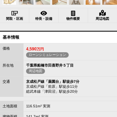
間取・区画
特長・設備
物件概要
周辺地図
基本情報
価格
4,590
万円
ローンシミュレーション
所在地
千葉県船橋市田喜野井５丁目
周辺地図
交通
京成松戸線「薬園台」駅徒歩7分
京成松戸線「前原」駅徒歩11分
総武本線「津田沼」駅徒歩20分
土地面積
116.51m² 実測
建物面積
141.7m² 実測