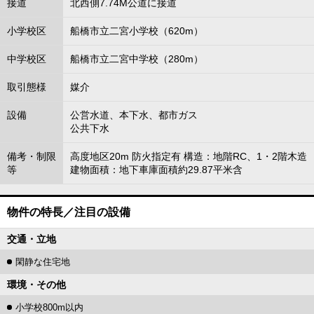
接道
北西側7.74M公道に接道
小学校区
船橋市立二宮小学校（620m）
中学校区
船橋市立二宮中学校（280m）
取引態様
媒介
設備
公営水道、本下水、都市ガス
公共下水
備考・制限
高度地区20m 防火指定有 構造：地階RC、1・2階木造
等
建物面積：地下車庫面積約29.87平米含
物件の特長／注目の設備
交通・立地
閑静な住宅地
環境・その他
小学校800m以内