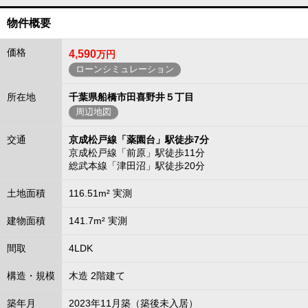
物件概要
価格
4,590
万円
ローンシミュレーション
所在地
千葉県船橋市田喜野井５丁目
周辺地図
交通
京成松戸線「薬園台」駅徒歩7分
京成松戸線「前原」駅徒歩11分
総武本線「津田沼」駅徒歩20分
土地面積
116.51m² 実測
建物面積
141.7m² 実測
間取
4LDK
構造・規模
木造 2階建て
築年月
2023年11月築（築後未入居）