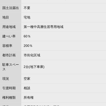
国土法届出
不要
地目
宅地
用途地域
第一種中高層住居専用地域
建ぺい率
60％
容積率
200％
都市計画
市街化区域
駐車スペー
2台(地下車庫)
ス
現況
空家
引渡時期
相談
権利種類
所有権