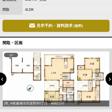
間取
4LDK
見学予約・資料請求
(無料)
間取・区画
1/2
(間_A棟)船橋市田喜野井5丁目 4680万円