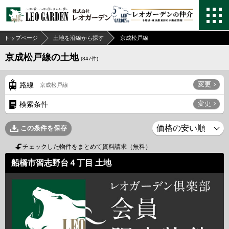
トップページ
土地を沿線から探す
京成松戸線
京成松戸線の土地
(
347
件)
変更
路線
京成松戸線
変更
検索条件
この条件を保存
チェックした物件をまとめて資料請求（無料）
船橋市習志野台４丁目 土地