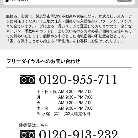
船橋市、市川市、習志野市周辺で不動産をお探しなら、株式会社レオガーデ
ンにお任せください！土地の仕入・開発から入居後のアフターメンテナンス
まで全てレオグループによる一貫システムで運営しておりますので、余分な
マージン・手数料をカットし、より良いものをお求め易い価格で自信をもっ
てお薦めいたします。船橋市を中心とした地域密着の不動産会社として、
「家」を買うことから始まる「新生活」をお客様にお届けいたします。
フリーダイヤルへのお問い合わせ
土・日・祝
AM 8:30～PM 7:00
月
AM 9:30～PM 7:00
火
AM 9:30～PM 7:00
木・金
AM 9:30～PM 7:00
※ 水曜、第1・第3火曜定休日
建築部はこちら