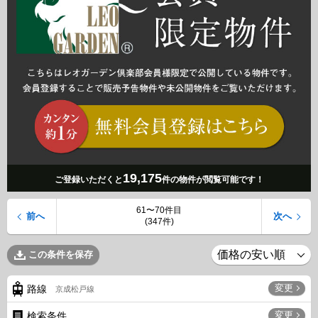
19,175
ご登録いただくと
件の物件が閲覧可能です！
61〜70件目
前へ
次へ
(347件)
この条件を保存
変更
路線
京成松戸線
変更
検索条件