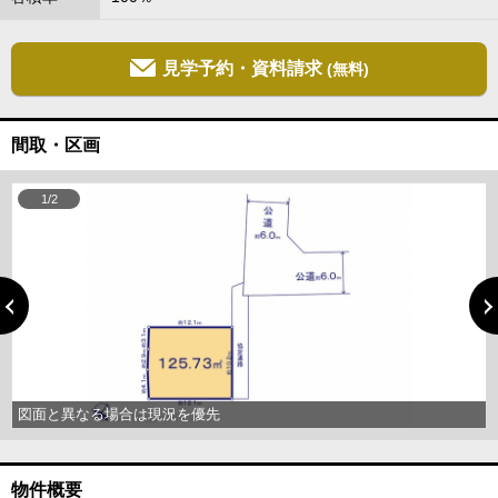
見学予約・資料請求
(無料)
間取・区画
1/2
図面と異なる場合は現況を優先
物件概要