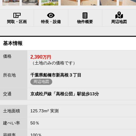
間取・区画
特長・設備
物件概要
周辺地図
基本情報
価格
2,390
万円
（土地のみの価格です）
所在地
千葉県船橋市新高根３丁目
周辺地図
交通
京成松戸線「高根公団」駅徒歩13分
土地面積
125.73m² 実測
建ぺい率
50％
容積率
100％