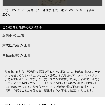
土地：127.71m² 用途：第一種住居地域 建ぺい率：60％ 容積率：
200％
この物件と条件の近い物件
船橋市 の 土地
京成松戸線 の 土地
高根公団駅 の 土地
船橋市、市川市、習志野市周辺で不動産をお探しなら、株式会社レオガーデ
ンにお任せください！土地の仕入・開発から入居後のアフターメンテナンス
まで全てレオグループによる一貫システムで運営しておりますので、余分な
マージン・手数料をカットし、より良いものをお求め易い価格で自信をもっ
てお薦めいたします。船橋市を中心とした地域密着の不動産会社として、
「家」を買うことから始まる「新生活」をお客様にお届けいたします。