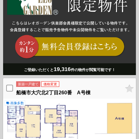
19,316
ご登録いただくと
件の物件が閲覧可能です！
新築一戸建て
価格変更
船橋市大穴北2丁目260番 A号棟
画像多数