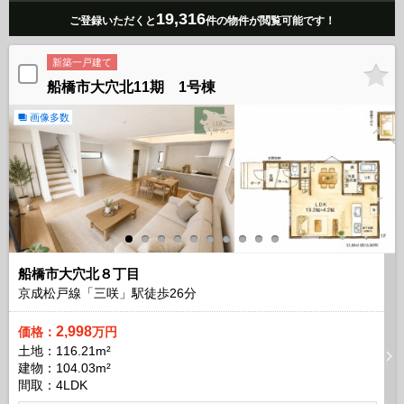
19,316
ご登録いただくと
件の物件が閲覧可能です！
新築一戸建て
船橋市大穴北11期 1号棟
画像多数
船橋市大穴北８丁目
京成松戸線「三咲」駅徒歩
26
分
2,998
価格：
万円
土地：116.21m²
建物：104.03m²
間取：4LDK