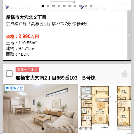
船橋市大穴北２丁目
京成松戸線「高根公団」駅バス
7
分 停歩
4
分
2,990
価格：
万円
土地：110.55m²
建物：97.71m²
間取：4LDK
新築一戸建て
船橋市大穴南2丁目669番103 B号棟
画像多数