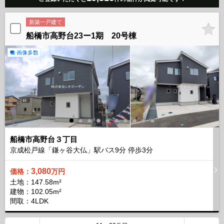
新築一戸建て
船橋市高野台23ー1期 20号棟
画像多数
船橋市高野台３丁目
京成松戸線「鎌ヶ谷大仏」駅バス
9
分 停歩
3
分
3,080
価格：
万円
土地：147.58m²
建物：102.05m²
間取：4LDK