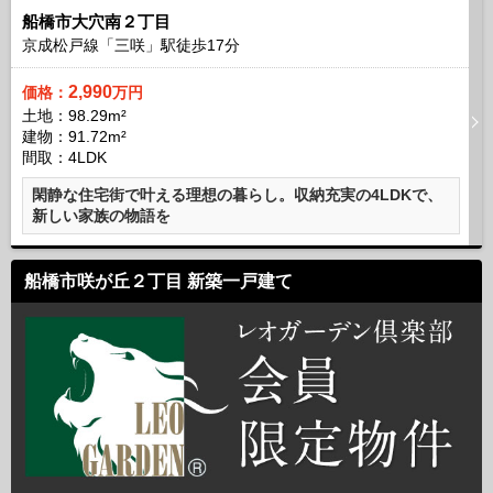
船橋市大穴南２丁目
京成松戸線「三咲」駅徒歩
17
分
2,990
価格：
万円
土地：98.29m²
建物：91.72m²
間取：4LDK
閑静な住宅街で叶える理想の暮らし。収納充実の4LDKで、
新しい家族の物語を
船橋市咲が丘２丁目 新築一戸建て