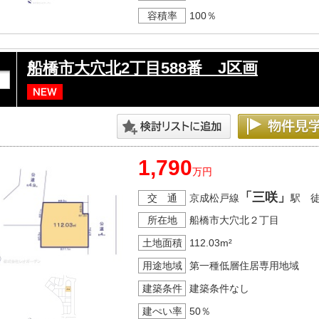
容積率
100％
船橋市大穴北2丁目588番 J区画
1,790
万円
「三咲」
交 通
京成松戸線
駅 
所在地
船橋市大穴北２丁目
土地面積
112.03m²
用途地域
第一種低層住居専用地域
建築条件
建築条件なし
建ぺい率
50％