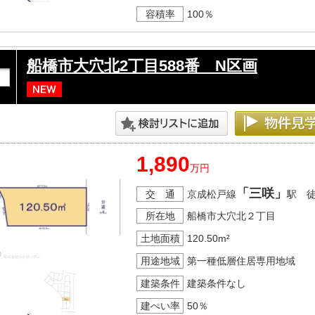
容積率
100％
船橋市大穴北2丁目588番 N区画
1,890
万円
「三咲」
交 通
京成松戸線
駅 
所在地
船橋市大穴北２丁目
土地面積
120.50m²
用途地域
第一種低層住居専用地域
建築条件
建築条件なし
建ぺい率
50％