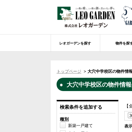
レオガーデンを探す
物件を探
船橋市エリアの物件情報
レオガーデンを探す
レオガーデンとは
賃貸or売買
トップページ
大穴中学校区の物件情報
レオ・グローブ カリフォルニア
市川市エリアの物件情報
成田市のレオガーデン
住宅ローンのポイント
大穴中学校区の物件情報(
レオガーデン新現場 造成工事のお知ら
売却物件大募集
モデルハウス
土地を探す
レオガーデンオーナーズ倶楽部について
レオガーデン西船橋 武尊の杜
船橋市の学区から探す
【
検索条件を追加する
レオガーデン新船橋 紫吹の街Ⅱ
市川市の学区から探す
太陽光発電システム
種別
レオガーデン船橋法典 朝陽の街〔第1期
総武線沿線の未公開物件情報について
新築一戸建て
表