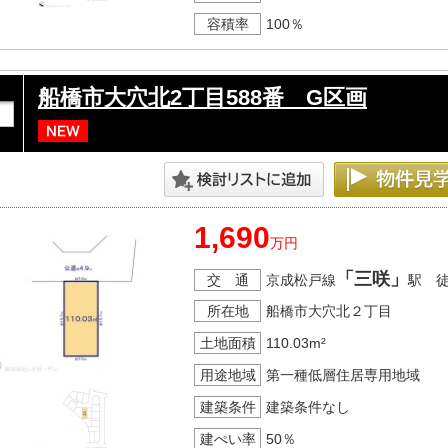
容積率
100％
船橋市大穴北2丁目588番 G区画
1,690
万円
「三咲」
交 通
京成松戸線
駅 
所在地
船橋市大穴北２丁目
土地面積
110.03m²
用途地域
第一種低層住居専用地域
建築条件
建築条件なし
建ぺい率
50％