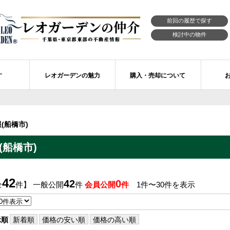
前回の履歴で探す
検討中の物件
す
レオガーデンの魅力
購入・売却について
習志野市エリアの物件情報
市川市のレオガーデン
レオガーデンの魅力
不動産購入の流れ
(船橋市)
レオ・ラグジュアリー住宅
習志野市のレオガーデン
売買物件リクエスト
新築戸建てを探す
船橋市)
せ
レオガーデン西船橋 月城の杜Ⅱ〔第1期〕
モデルハウスのセルフ見学 最強の家
買取ご相談・無料査定
マンションを探す
レオガーデンオーナーズ倶楽部
レオガーデン北習志野 槙の杜
習志野市の学区から探す
アフターメンテナンス制度
42
42
0
全
件】 一般公開
件
会員公開
件
1件〜30件を表示
レオガーデン船橋 大楠の杜
お預かりしている物件
自由設計・建築設計
〕
レオガーデン成田公津 煌羅の杜
レオガーデン倶楽部について
示順
新着順
価格の安い順
価格の高い順