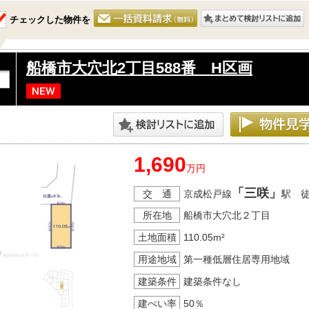
チェックした物件を
船橋市大穴北2丁目588番 H区画
1,690
万円
「三咲」
交 通
京成松戸線
駅 
所在地
船橋市大穴北２丁目
土地面積
110.05m²
用途地域
第一種低層住居専用地域
建築条件
建築条件なし
建ぺい率
50％