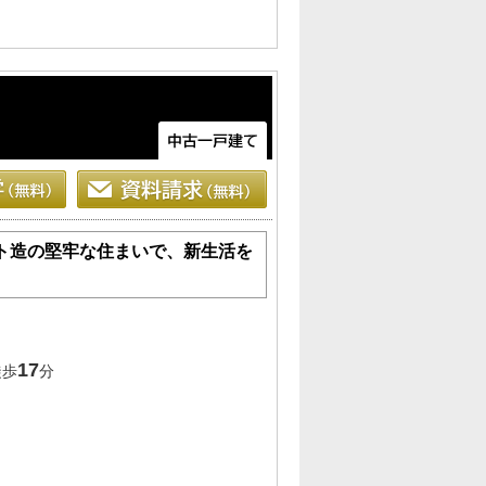
ト造の堅牢な住まいで、新生活を
17
徒歩
分