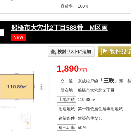
容積率
100％
船橋市大穴北2丁目588番 M区画
1,890
万円
「三咲」
交 通
京成松戸線
駅 
所在地
船橋市大穴北２丁目
土地面積
110.89m²
用途地域
第一種低層住居専用地域
建築条件
建築条件なし
建ぺい率
50％