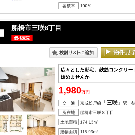
容積率
100％
船橋市三咲8丁目
広々とした邸宅。鉄筋コンクリー
始めませんか
1,980
万円
「三咲」
交 通
京成松戸線
駅 
所在地
船橋市三咲８丁目
土地面積
174.13m²
建物面積
115.93m²