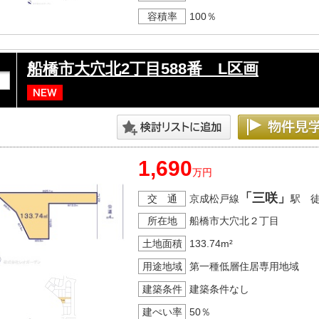
容積率
100％
船橋市大穴北2丁目588番 L区画
1,690
万円
「三咲」
交 通
京成松戸線
駅 
所在地
船橋市大穴北２丁目
土地面積
133.74m²
用途地域
第一種低層住居専用地域
建築条件
建築条件なし
建ぺい率
50％