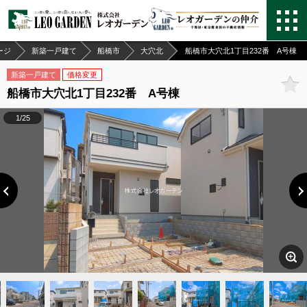
ージ
新築一戸建て
船橋市
大穴北
船橋市大穴北1丁目232番 A号棟
新築一戸建て
価格変更
船橋市大穴北1丁目232番 A号棟
1/25