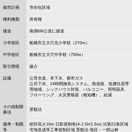
都市計画
市街化区域
権利種類
所有権
接道
南側6M公道に接道
小学校区
船橋市立大穴北小学校（270m）
中学校区
船橋市立大穴中学校（750m）
取引態様
媒介
設備
公営水道、本下水、都市ガス
公共下水、24時間換気システム、南道路、低層住居専
用地域、シックハウス対策、バルコニー、照明器具、
フローリング、火災警報器（報知機）、給湯
その他制限
景観法
事項
備考・制限
絶対高さ10m 日影規制有(4-2.5h/1.5m) 法第22条区域
等
宅地造成等工事規制区域 景観法 地目：一部山林