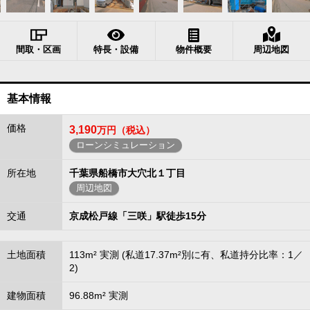
間取・区画
特長・設備
物件概要
周辺地図
基本情報
価格
3,190
万円（税込）
ローンシミュレーション
所在地
千葉県船橋市大穴北１丁目
周辺地図
交通
京成松戸線「三咲」駅徒歩15分
土地面積
113m² 実測 (私道17.37m²別に有、私道持分比率：1／
2)
建物面積
96.88m² 実測