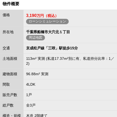
物件概要
価格
3,190
万円（税込）
ローンシミュレーション
所在地
千葉県船橋市大穴北１丁目
周辺地図
交通
京成松戸線「三咲」駅徒歩15分
土地面積
113m² 実測 (私道17.37m²別に有、私道持分比率：1／
2)
建物面積
96.88m² 実測
間取
4LDK
販売戸数
1戸
総戸数
全3戸
構造・規模
木造 2階建て