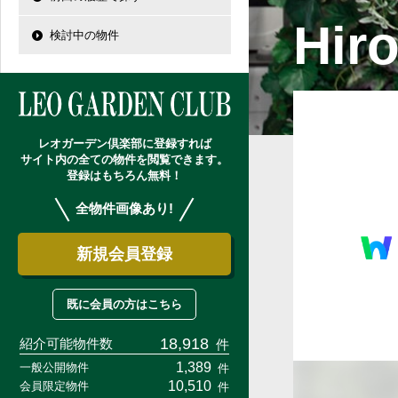
自由設計・建築設計
レオガーデン船橋 静音
市川市の学区から探
Hir
検討中の物件
レオガーデン船橋法典 
お預かりしている物件
レオガーデン成田公津 
プール付住宅が建てられ
レオガーデン成田 寛朝
総武線沿線の未公開物件
レオガーデン倶楽部につ
レオガーデン倶楽部に登録すれば
サイト内の全ての物件を閲覧できます。
登録はもちろん無料！
全物件画像あり!
新規会員登録
既に会員の方はこちら
18,918
紹介可能物件数
件
1,389
一般公開物件
件
10,510
会員限定物件
件