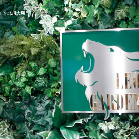
介
北川大翔
ン
ン
ン
リフォルニア
報
デン
ー住宅
ガーデン
成工事のお知らせ
の杜Ⅱ〔第1期〕
る
フ見学 最強の家
？？
の街
尊の杜
倶楽部について
槙の杜
ーズ倶楽部
ス制度
澪の杜
す
の街Ⅱ
探す
の杜
す