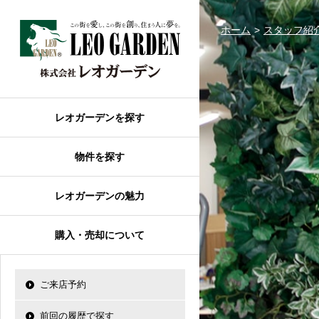
購入について
レオガーデンを探す
前回の履歴で探す
レオガーデンとは
ホーム
スタッフ紹
賃貸or売買
市川市のレオガーデ
検討中の物件
レオガーデンの魅力
不動産購入の流れ
船橋市のレオガーデ
船橋市エリアの物件情報
自由設計で建てる家
成田市のレオガーデ
住宅ローン相談
レオ・グローブ カ
習志野市エリアの物件情
習志野市のレオガー
住宅ローンのポイント
レオ・ラグジュアリ
レオガーデンを探す
成田市エリアの物件情報
その他エリアのレオ
O-ROOM
売買物件リクエスト
市川市エリアの物件情報
レオガーデン新現場 造
物件を探す
売却について
モデルハウス
新築戸建てを探す
レオガーデン西船橋 月城
使っていない・余ってい
モデルハウスのセル
不動産はどうしたらいい
中古戸建てを探す
レオガーデン成田 双響
レオガーデンの魅力
エクステリア&ガーデン
売却物件大募集
土地を探す
レオガーデン西船橋 武
レオガーデンオーナーズ
買取ご相談・無料査定
マンションを探す
購入・売却について
レオガーデン北習志野 
レオガーデンオーナ
アフターメンテナン
学区から探す
レオガーデン前貝塚町 
断熱性能
船橋市の学区から探
レオガーデン新船橋 紫吹
ご来店予約
習志野市の学区から
太陽光発電システム
レオガーデン船橋 大楠
成田市の学区から探
前回の履歴で探す