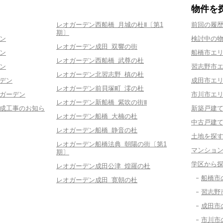
物件を
レオガーデン西船橋 月城の杜Ⅱ〔第1
前回の履
期〕
ン
検討中の
レオガーデン成田 双響の街
ン
船橋市エ
レオガーデン西船橋 武尊の杜
ン
習志野市
レオガーデン北習志野 槙の杜
デン
成田市エ
レオガーデン前貝塚町 澪の杜
ガーデン
市川市エ
レオガーデン新船橋 紫吹の街Ⅱ
造成工事のお知ら
新築戸建
レオガーデン船橋 大楠の杜
中古戸建
レオガーデン船橋 静音の杜
土地を探
レオガーデン船橋法典 朝陽の街〔第1
マンショ
期〕
学区から
レオガーデン成田公津 煌羅の杜
船橋市
レオガーデン成田 寛朝の杜
習志野
成田市
市川市