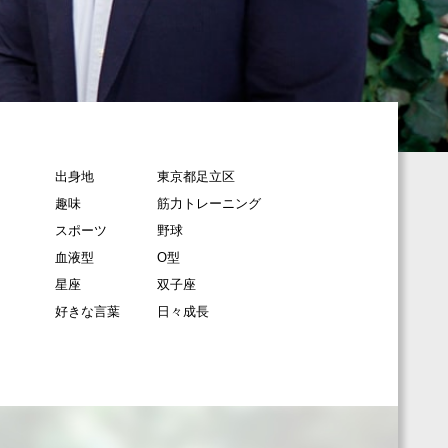
出身地
東京都足立区
趣味
筋力トレーニング
スポーツ
野球
血液型
O型
星座
双子座
好きな言葉
日々成長