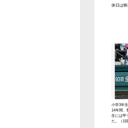
休日は映
小学3年
14年間
生には甲
た。（1