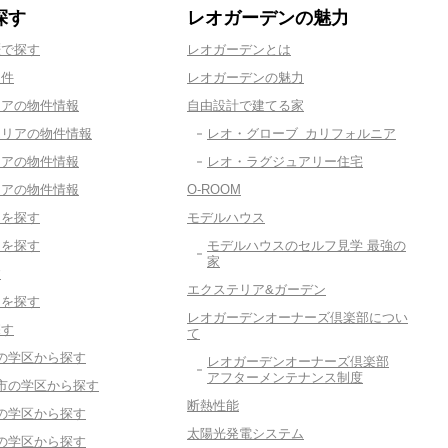
探す
レオガーデンの魅力
歴で探す
レオガーデンとは
物件
レオガーデンの魅力
リアの物件情報
自由設計で建てる家
エリアの物件情報
レオ・グローブ カリフォルニア
リアの物件情報
レオ・ラグジュアリー住宅
リアの物件情報
O-ROOM
てを探す
モデルハウス
てを探す
モデルハウスのセルフ見学 最強の
家
す
エクステリア&ガーデン
ンを探す
レオガーデンオーナーズ倶楽部につい
探す
て
の学区から探す
レオガーデンオーナーズ倶楽部
アフターメンテナンス制度
市の学区から探す
断熱性能
の学区から探す
太陽光発電システム
の学区から探す