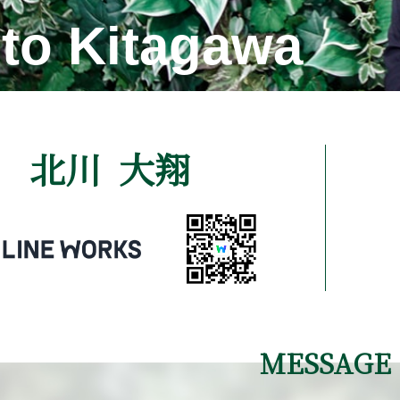
の杜
す
oto Kitagawa
朝陽の街〔第1期〕
煌羅の杜
る物件
の杜
情報について
いて
北川 大翔
MESSAGE