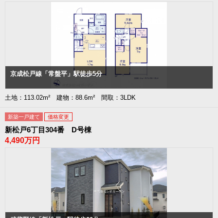
京成松戸線「常盤平」駅徒歩5分
土地：113.02m² 建物：88.6m² 間取：3LDK
新築一戸建て
価格変更
新松戸6丁目304番 D号棟
4,490万円