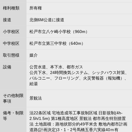
権利種類
所有権
接道
北側6M公道に接道
小学校区
松戸市立八ケ崎小学校（960m）
中学校区
松戸市立第三中学校（640m）
取引態様
媒介
設備
公営水道、本下水、都市ガス
公共下水、24時間換気システム、シックハウス対策、
バルコニー、フローリング、火災警報器（報知機）、
給湯
その他制限
景観法
事項
備考・制限
法22条区域 宅地造成等工事規制区域 日影規制(4h-
等
2.5h/1.5m) 第1種高度地区 景観法 都市再生特別措置
法 土地面積：路地状部分約49平米含 敷地内都市計画
道路(計画決定)3・1・2号馬橋五香六実線40ｍ有