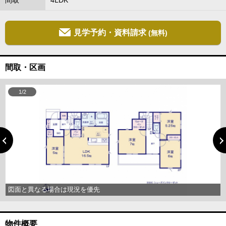
間取
4LDK
見学予約・資料請求
(無料)
間取・区画
1/2
図面と異なる場合は現況を優先
物件概要