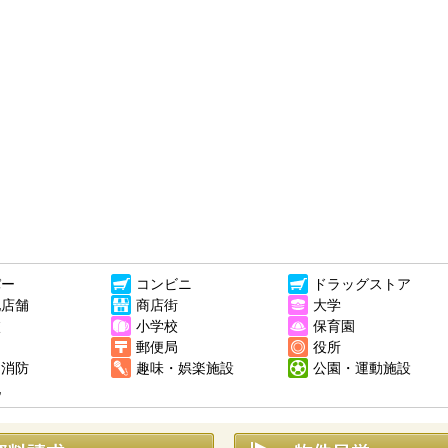
パー
コンビニ
ドラッグストア
他店舗
商店街
大学
校
小学校
保育園
郵便局
役所
・消防
趣味・娯楽施設
公園・運動施設
他