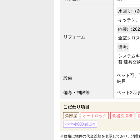
水回り:（2
キッチン、
内装:（20
リフォーム
全室クロス
備考:
システムキ
替 建具交
ペット可、
設備
納戸
備考・制限等
ペット2匹
こだわり項目
角部屋
オートロック
食器洗浄機
小学校800m以内
※価格は物件の代金総額を表示しており、消費税