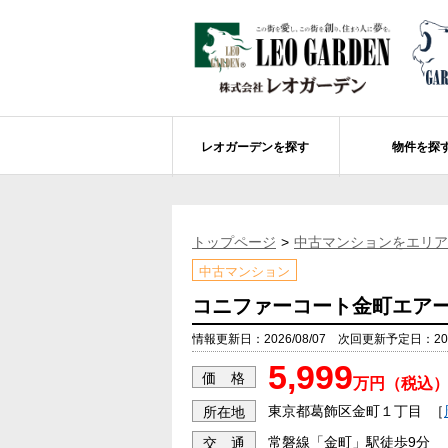
レオガーデンを探す
物件を探
船橋市エリアの物件情報
レオガーデンを探す
レオガーデンとは
賃貸or売買
トップページ
中古マンションをエリア
レオ・グローブ カリフォルニア
市川市エリアの物件情報
成田市のレオガーデン
住宅ローンのポイント
中古マンション
レオガーデン新現場 造成工事のお知ら
売却物件大募集
モデルハウス
土地を探す
コニファーコート金町エア
レオガーデンオーナーズ倶楽部について
レオガーデン西船橋 武尊の杜
船橋市の学区から探す
情報更新日：2026/08/07 次回更新予定日：2026
5,999
レオガーデン新船橋 紫吹の街Ⅱ
市川市の学区から探す
太陽光発電システム
価 格
万円（税込
レオガーデン船橋法典 朝陽の街〔第1期
総武線沿線の未公開物件情報について
東京都葛飾区金町１丁目
［
所在地
常磐線「金町」駅徒歩9分
交 通