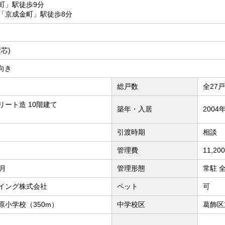
町」駅徒歩9分
「京成金町」駅徒歩8分
壁芯)
西向き
総戸数
全27戸
リート造 10階建て
築年・入居
2004
引渡時期
相談
管理費
11,2
／月
管理形態
常駐 
イング株式会社
ペット
可
原小学校（350m）
中学校区
葛飾区