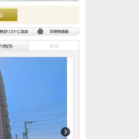
の他(9)
動画