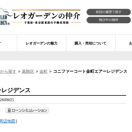
前回の履歴で探す
検討中の物件
す
レオガーデンの魅力
購入・売却について
習志野市エリアの物件情報
市川市のレオガーデン
レオガーデンの魅力
不動産購入の流れ
から探す
葛飾区
金町
コニファーコート金町エアーレジデンス
レオ・ラグジュアリー住宅
習志野市のレオガーデン
売買物件リクエスト
新築戸建てを探す
せ
レオガーデン西船橋 月城の杜Ⅱ〔第1期〕
モデルハウスのセルフ見学 最強の家
買取ご相談・無料査定
マンションを探す
ーレジデンス
レオガーデンオーナーズ倶楽部
レオガーデン北習志野 槙の杜
習志野市の学区から探す
アフターメンテナンス制度
/08/21
レオガーデン船橋 大楠の杜
お預かりしている物件
自由設計・建築設計
）
〕
周辺地図
］
レオガーデン成田公津 煌羅の杜
レオガーデン倶楽部について