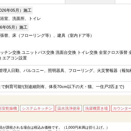
026年05月）施工
浴室、洗面所、トイレ
26年05月）施工
張替、床（フローリング等）、建具（室内ドア等）
ッチン交換 ユニットバス交換 洗面台交換 トイレ交換 全室クロス張替
換 エアコン設置
管理人日勤、バルコニー、照明器具、フローリング、火災警報器（報知
まで飼育可能!(別途細則有、体長70cm以下の犬・猫、一住戸2匹まで)
浴室乾燥機
システムキッチン
温水洗浄便座
洗濯機置き場
カウンタ
が課税される場合は税込み価格です。（1,000円未満は切り上げ。）