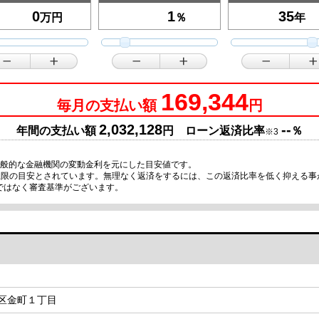
万円
％
年
169,344
毎月の支払い額
円
2,032,128
--
年間の支払い額
円 ローン返済比率
％
※3
一般的な金融機関の変動金利を元にした目安値です。
が上限の目安とされています。無理なく返済をするには、この返済比率を低く抑える
ではなく審査基準がございます。
区金町１丁目