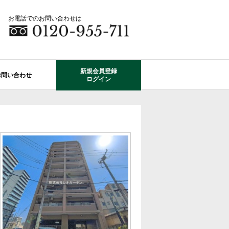
お電話でのお問い合わせは
新規会員登録
お問い合わせ
ログイン
成田市エリアの物件情報
船橋市のレオガーデン
自由設計で建てる家
住宅ローン相談
使っていない・余っている
その他エリアのレオガーデン
中古戸建てを探す
O-ROOM
不動産はどうしたらいい？？
レオガーデン成田 双響の街
エクステリア&ガーデン
学区から探す
レオガーデン前貝塚町 澪の杜
成田市の学区から探す
断熱性能
プール付住宅が建てられる物件
レオガーデン船橋 静音の杜
レオガーデン成田 寛朝の杜