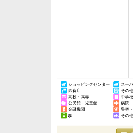
ショッピングセンター
スー
飲食店
その
高校・高専
中学
公民館・児童館
病院
金融機関
警察
駅
その