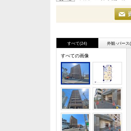
すべて(24)
外観･パース(
すべての画像