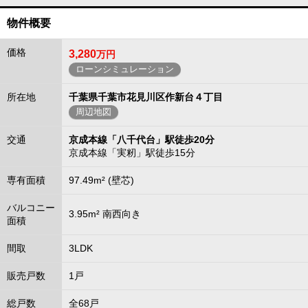
物件概要
価格
3,280
万円
ローンシミュレーション
所在地
千葉県千葉市花見川区作新台４丁目
周辺地図
交通
京成本線「八千代台」駅徒歩20分
京成本線「実籾」駅徒歩15分
専有面積
97.49m² (壁芯)
バルコニー
3.95m² 南西向き
面積
間取
3LDK
販売戸数
1戸
総戸数
全68戸