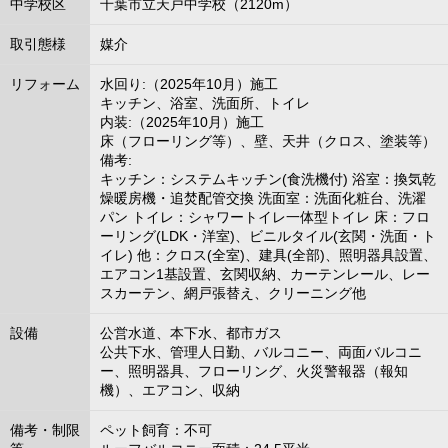
中学校区
千葉市立天戸中学校（2120m）
取引態様
媒介
リフォーム
水回り:（2025年10月）施工
キッチン、浴室、洗面所、トイレ
内装:（2025年10月）施工
床（フローリング等）、壁、天井（クロス、塗装等）
備考:
キッチン：システムキッチン(食洗機付) 浴室：換気乾
燥暖房機・追焚配管交換 洗面室：洗面化粧台、洗濯
パン トイレ：シャワートイレ一体型トイレ 床：フロ
ーリング(LDK・洋室)、ビニルタイル(玄関・洗面・ト
イレ) 他：クロス(全室)、建具(全部)、照明器具設置、
エアコン1基設置、玄関収納、カーテンレール、レー
スカーテン、網戸張替え、クリーニング他
設備
公営水道、本下水、都市ガス
公共下水、管理人日勤、バルコニー、両面バルコニ
ー、照明器具、フローリング、火災警報器（報知
機）、エアコン、収納
備考・制限
ペット飼育：不可