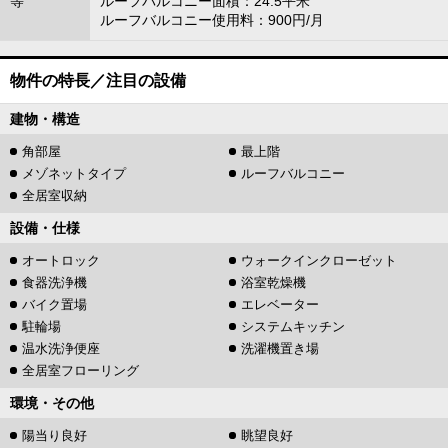
等
ルーフバルコニー面積：24.5平米
ルーフバルコニー使用料：900円/月
物件の特長／注目の設備
建物・構造
角部屋
最上階
メゾネットタイプ
ルーフバルコニー
全居室収納
設備・仕様
オートロック
ウォークインクローゼット
食器洗浄機
浴室乾燥機
バイク置場
エレベーター
駐輪場
システムキッチン
温水洗浄便座
洗濯機置き場
全居室フローリング
環境・その他
陽当り良好
眺望良好