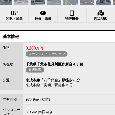
間取・区画
特長・設備
物件概要
周辺地図
基本情報
価格
3,280
万円
ローンシミュレーション
所在地
千葉県千葉市花見川区作新台４丁目
周辺地図
交通
京成本線「八千代台」駅徒歩20分
京成本線「実籾」駅徒歩15分
専有面積
97.49m² (壁芯)
バルコニー
3.95m² 南西向き
面積