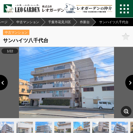
ページ
中古マンション
千葉市花見川区
作新台
サンハイツ八千代台
中古マンション
サンハイツ八千代台
1/22