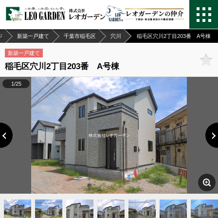
ジ
新築一戸建て
千葉市稲毛区
穴川
稲毛区穴川2丁目203番 A号棟
新築一戸建て
稲毛区穴川2丁目203番 A号棟
1/25