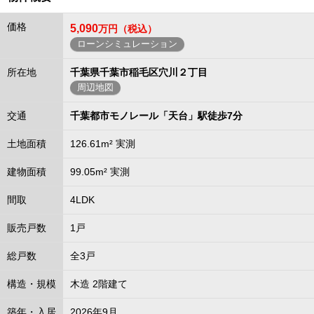
価格
5,090
万円（税込）
ローンシミュレーション
所在地
千葉県千葉市稲毛区穴川２丁目
周辺地図
交通
千葉都市モノレール「天台」駅徒歩7分
土地面積
126.61m² 実測
建物面積
99.05m² 実測
間取
4LDK
販売戸数
1戸
総戸数
全3戸
構造・規模
木造 2階建て
築年・入居
2026年9月