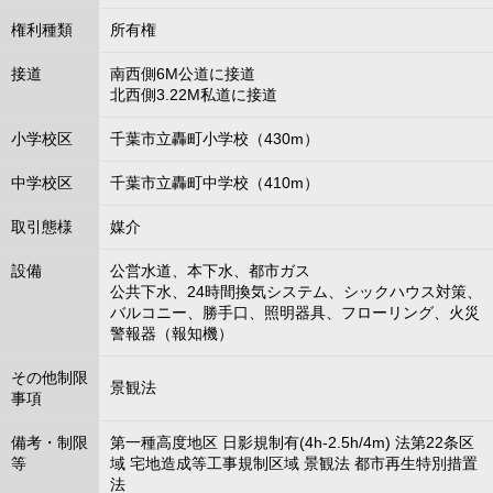
権利種類
所有権
接道
南西側6M公道に接道
北西側3.22M私道に接道
小学校区
千葉市立轟町小学校（430m）
中学校区
千葉市立轟町中学校（410m）
取引態様
媒介
設備
公営水道、本下水、都市ガス
公共下水、24時間換気システム、シックハウス対策、
バルコニー、勝手口、照明器具、フローリング、火災
警報器（報知機）
その他制限
景観法
事項
備考・制限
第一種高度地区 日影規制有(4h-2.5h/4m) 法第22条区
等
域 宅地造成等工事規制区域 景観法 都市再生特別措置
法