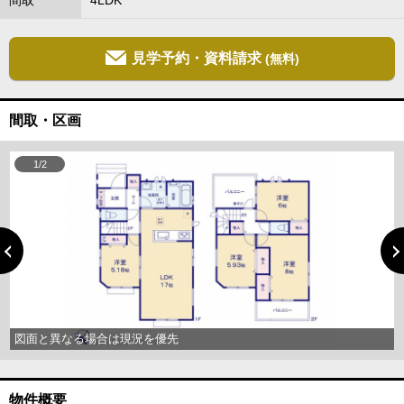
間取
4LDK
見学予約・資料請求
(無料)
間取・区画
1/2
図面と異なる場合は現況を優先
物件概要