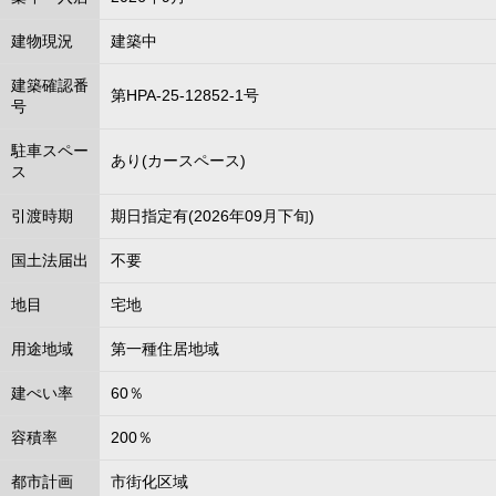
建物現況
建築中
建築確認番
第HPA-25-12852-1号
号
駐車スペー
あり(カースペース)
ス
引渡時期
期日指定有(2026年09月下旬)
国土法届出
不要
地目
宅地
用途地域
第一種住居地域
建ぺい率
60％
容積率
200％
都市計画
市街化区域