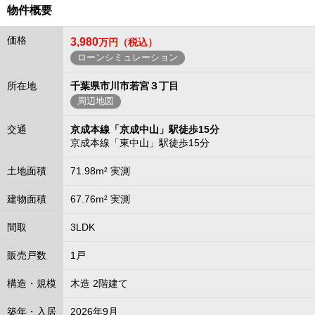
物件概要
価格
3,980
万円（税込）
ローンシミュレーション
所在地
千葉県市川市若宮３丁目
周辺地図
交通
京成本線「京成中山」駅徒歩15分
京成本線「東中山」駅徒歩15分
土地面積
71.98m² 実測
建物面積
67.76m² 実測
間取
3LDK
販売戸数
1戸
構造・規模
木造 2階建て
築年・入居
2026年9月