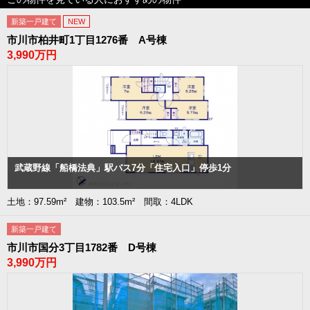
新築一戸建て
NEW
市川市柏井町1丁目1276番 A号棟
3,990万円
武蔵野線「船橋法典」駅バス7分「住宅入口」停歩1分
土地：97.59m² 建物：103.5m² 間取：4LDK
新築一戸建て
市川市国分3丁目1782番 D号棟
3,990万円