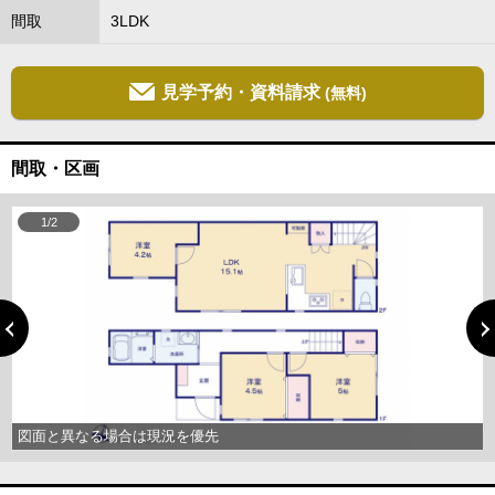
間取
3LDK
見学予約・資料請求
(無料)
間取・区画
1/2
図面と異なる場合は現況を優先