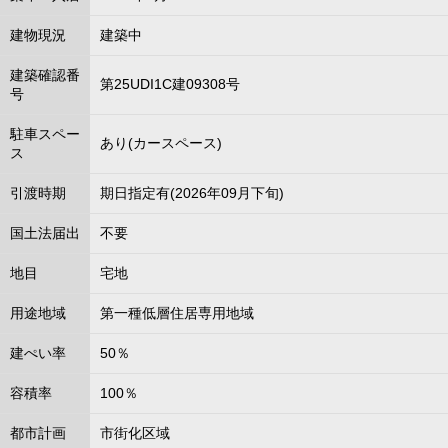
建物現況
建築中
建築確認番
第25UDI1C建09308号
号
駐車スペー
あり(カースペース)
ス
引渡時期
期日指定有(2026年09月下旬)
国土法届出
不要
地目
宅地
用途地域
第一種低層住居専用地域
建ぺい率
50％
容積率
100％
都市計画
市街化区域