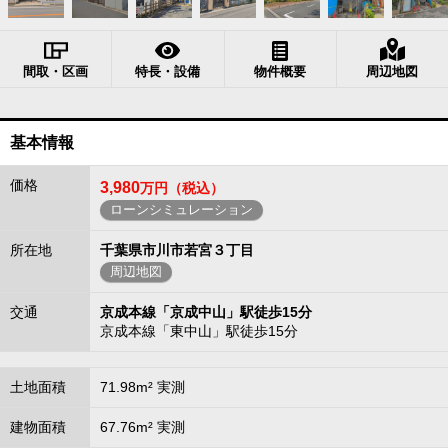
間取・区画
特長・設備
物件概要
周辺地図
基本情報
価格
3,980
万円（税込）
ローンシミュレーション
所在地
千葉県市川市若宮３丁目
周辺地図
交通
京成本線「京成中山」駅徒歩15分
京成本線「東中山」駅徒歩15分
土地面積
71.98m² 実測
建物面積
67.76m² 実測