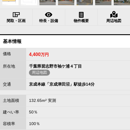
間取・区画
特長・設備
物件概要
周辺地図
基本情報
価格
4,400
万円
所在地
千葉県習志野市袖ケ浦４丁目
周辺地図
交通
京成本線「京成津田沼」駅徒歩14分
土地面積
132.65m² 実測
建ぺい率
50％
容積率
100％