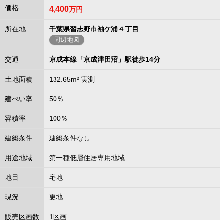
価格
4,400
万円
所在地
千葉県習志野市袖ケ浦４丁目
周辺地図
交通
京成本線「京成津田沼」駅徒歩14分
土地面積
132.65m² 実測
建ぺい率
50％
容積率
100％
建築条件
建築条件なし
用途地域
第一種低層住居専用地域
地目
宅地
現況
更地
販売区画数
1区画