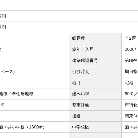
 実測
 実測
総戸数
全2戸
て
築年・入居
2026
建築確認番号
第HPA-
ペース)
引渡時期
期日指
地目
宅地
地域／準住居地域
建ぺい率
60％／
0％
都市計画
市街化
接道
南東側
酒々井小学校（1360m）
中学校区
酒々井