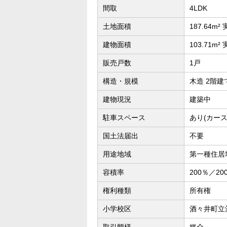
間取
4LDK
土地面積
187.64m²
建物面積
103.71m²
販売戸数
1戸
構造・規模
木造 2階建
建物現況
建築中
駐車スペース
あり(カース
国土法届出
不要
用途地域
第一種住居
容積率
200％／20
権利種類
所有権
小学校区
酒々井町立
取引態様
媒介