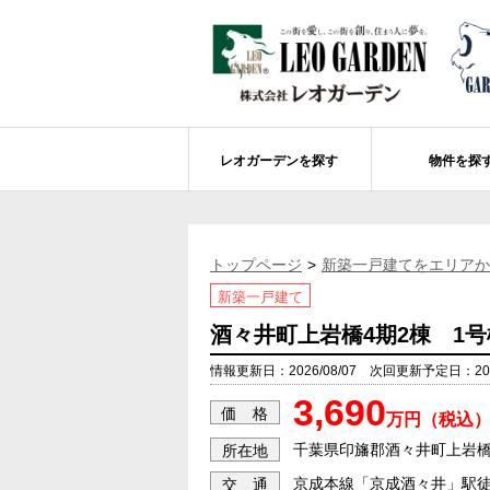
レオガーデンを探す
物件を探
船橋市エリアの物件情報
レオガーデンを探す
レオガーデンとは
賃貸or売買
トップページ
新築一戸建てをエリアか
レオ・グローブ カリフォルニア
市川市エリアの物件情報
成田市のレオガーデン
住宅ローンのポイント
新築一戸建て
レオガーデン新現場 造成工事のお知ら
売却物件大募集
モデルハウス
土地を探す
酒々井町上岩橋4期2棟 1号
レオガーデンオーナーズ倶楽部について
レオガーデン西船橋 武尊の杜
船橋市の学区から探す
情報更新日：2026/08/07 次回更新予定日：2026
3,690
レオガーデン新船橋 紫吹の街Ⅱ
市川市の学区から探す
太陽光発電システム
価 格
万円（税込
レオガーデン船橋法典 朝陽の街〔第1期
総武線沿線の未公開物件情報について
千葉県印旛郡酒々井町上岩
所在地
京成本線「京成酒々井」駅徒
交 通