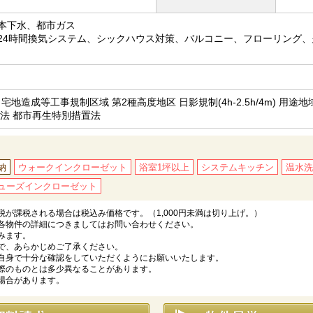
本下水、都市ガス
24時間換気システム、シックハウス対策、バルコニー、フローリング
 宅地造成等工事規制区域 第2種高度地区 日影規制(4h-2.5h/4m) 用途地
地法 都市再生特別措置法
納
ウォークインクローゼット
浴室1坪以上
システムキッチン
温水洗
ューズインクローゼット
が課税される場合は税込み価格です。（1,000円未満は切り上げ。）
各物件の詳細につきましてはお問い合わせください。
みます。
で、あらかじめご了承ください。
自身で十分な確認をしていただくようにお願いいたします。
際のものとは多少異なることがあります。
場合があります。