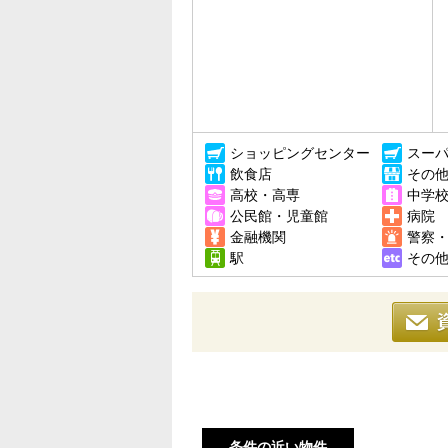
ショッピングセンター
スー
飲食店
その
高校・高専
中学
公民館・児童館
病院
金融機関
警察
駅
その
条件の近い物件