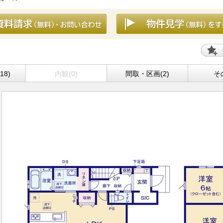
18)
内観(0)
間取・区画(2)
そ