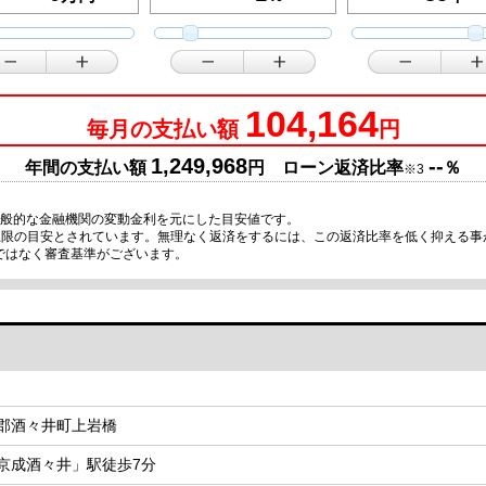
104,164
毎月の支払い額
円
1,249,968
--
年間の支払い額
円 ローン返済比率
％
※3
一般的な金融機関の変動金利を元にした目安値です。
が上限の目安とされています。無理なく返済をするには、この返済比率を低く抑える
ではなく審査基準がございます。
郡酒々井町上岩橋
京成酒々井」駅徒歩7分