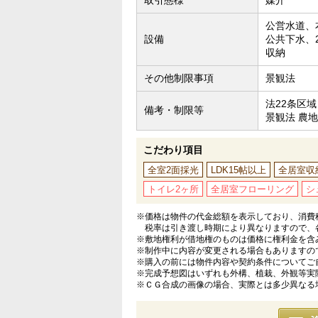
公営水道、
設備
公共下水、
収納
その他制限事項
景観法
法22条区域
備考・制限等
景観法 農
こだわり項目
全室2面採光
LDK15帖以上
全居室収
トイレ2ヶ所
全居室フローリング
シ
※価格は物件の代金総額を表示しており、消費税
税率は引き渡し時期により異なりますので、
※敷地権利が借地権のものは価格に権利金を含
※制作中に内容が変更される場合もありますの
※購入の前には物件内容や契約条件についてご
※完成予想図はいずれも外構、植栽、外観等実
※ＣＧ合成の画像の場合、実際とは多少異なる