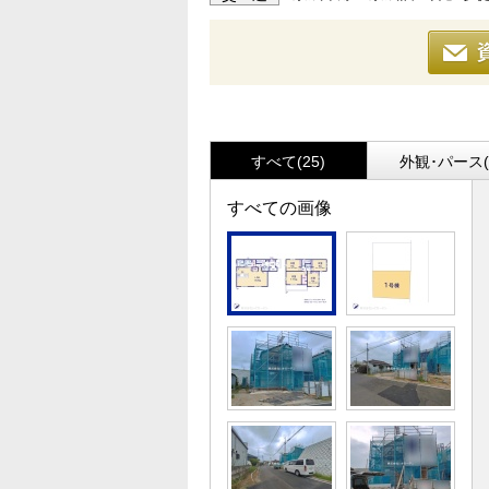
すべて(25)
外観･パース(
すべての画像