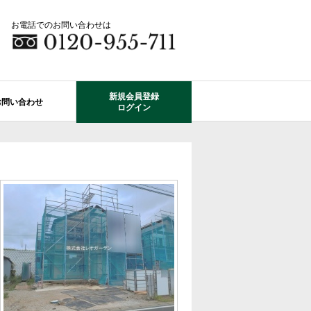
お電話でのお問い合わせは
新規会員登録
お問い合わせ
ログイン
成田市エリアの物件情報
船橋市のレオガーデン
自由設計で建てる家
住宅ローン相談
使っていない・余っている
その他エリアのレオガーデン
中古戸建てを探す
O-ROOM
不動産はどうしたらいい？？
レオガーデン成田 双響の街
エクステリア&ガーデン
学区から探す
レオガーデン前貝塚町 澪の杜
成田市の学区から探す
断熱性能
プール付住宅が建てられる物件
レオガーデン船橋 静音の杜
レオガーデン成田 寛朝の杜