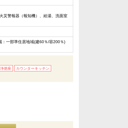
、火災警報器（報知機）、給湯、洗面室
域：一部準住居地域(建60％/容200％)
浄便座
カウンターキッチン