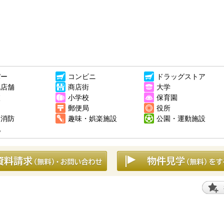
パー
コンビニ
ドラッグストア
他店舗
商店街
大学
校
小学校
保育園
郵便局
役所
・消防
趣味・娯楽施設
公園・運動施設
他