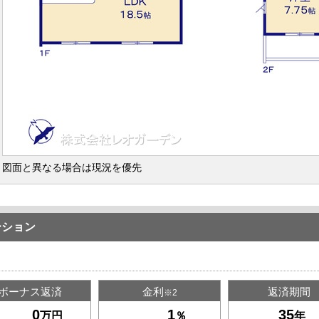
図面と異なる場合は現況を優先
ーション
ボーナス返済
金利
返済期間
※2
万円
％
年