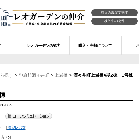
前回の履歴で探す
検討中の物件
す
レオガーデンの魅力
購入・売却について
習志野市エリアの物件情報
市川市のレオガーデン
レオガーデンの魅力
不動産購入の流れ
ら探す
印旛郡酒々井町
上岩橋
酒々井町上岩橋4期2棟 1号棟
レオ・ラグジュアリー住宅
習志野市のレオガーデン
売買物件リクエスト
新築戸建てを探す
せ
レオガーデン西船橋 月城の杜Ⅱ〔第1期〕
モデルハウスのセルフ見学 最強の家
買取ご相談・無料査定
マンションを探す
棟
レオガーデンオーナーズ倶楽部
レオガーデン北習志野 槙の杜
習志野市の学区から探す
アフターメンテナンス制度
/08/21
レオガーデン船橋 大楠の杜
お預かりしている物件
自由設計・建築設計
）
〕
橋
［
周辺地図
］
レオガーデン成田公津 煌羅の杜
レオガーデン倶楽部について
歩7分