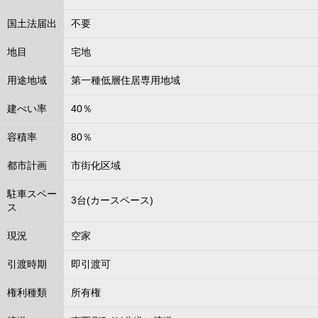
国土法届出
不要
地目
宅地
用途地域
第一種低層住居専用地域
建ぺい率
40％
容積率
80％
都市計画
市街化区域
駐車スペー
3台(カースペース)
ス
現況
空家
引渡時期
即引渡可
権利種類
所有権