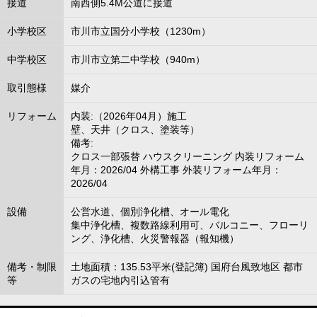
接道
南西側5.4M公道に接道
小学校区
市川市立国分小学校（1230m）
中学校区
市川市立第二中学校（940m）
取引態様
媒介
リフォーム
内装:（2026年04月）施工
壁、天井（クロス、塗装等）
備考:
クロス一部張替 ハウスクリーニング 内装リフォーム
年月：2026/04 外構工事 外装リフォーム年月：
2026/04
設備
公営水道、個別浄化槽、オール電化
集中浄化槽、複数路線利用可、バルコニー、フローリ
ング、浄化槽、火災警報器（報知機）
備考・制限
土地面積：135.53平米(登記簿) 国府台風致地区 都市
等
ガスの宅地内引込管有