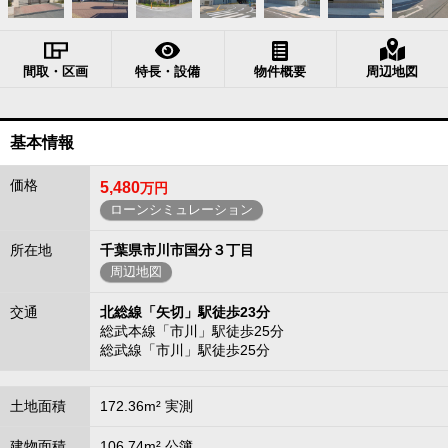
間取・区画
特長・設備
物件概要
周辺地図
基本情報
価格
5,480
万円
ローンシミュレーション
所在地
千葉県市川市国分３丁目
周辺地図
交通
北総線「矢切」駅徒歩23分
総武本線「市川」駅徒歩25分
総武線「市川」駅徒歩25分
土地面積
172.36m² 実測
建物面積
106.74m² 公簿