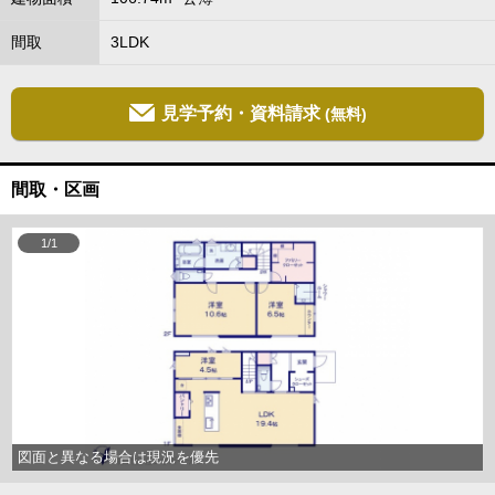
間取
3LDK
見学予約・資料請求
(無料)
間取・区画
1/1
図面と異なる場合は現況を優先