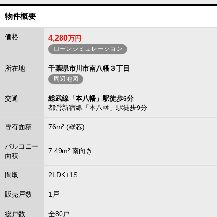
物件概要
価格
4,280
万円
ローンシミュレーション
所在地
千葉県市川市南八幡３丁目
周辺地図
交通
総武線「本八幡」駅徒歩6分
都営新宿線「本八幡」駅徒歩9分
専有面積
76m² (壁芯)
バルコニー
7.49m² 南向き
面積
間取
2LDK+1S
販売戸数
1戸
総戸数
全80戸