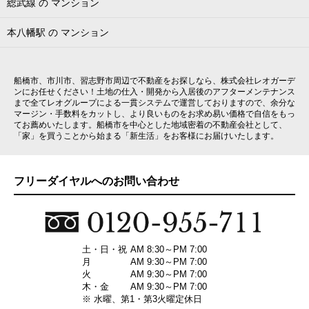
総武線 の マンション
本八幡駅 の マンション
船橋市、市川市、習志野市周辺で不動産をお探しなら、株式会社レオガーデ
ンにお任せください！土地の仕入・開発から入居後のアフターメンテナンス
まで全てレオグループによる一貫システムで運営しておりますので、余分な
マージン・手数料をカットし、より良いものをお求め易い価格で自信をもっ
てお薦めいたします。船橋市を中心とした地域密着の不動産会社として、
「家」を買うことから始まる「新生活」をお客様にお届けいたします。
フリーダイヤルへのお問い合わせ
土・日・祝
AM 8:30～PM 7:00
月
AM 9:30～PM 7:00
火
AM 9:30～PM 7:00
木・金
AM 9:30～PM 7:00
※ 水曜、第1・第3火曜定休日