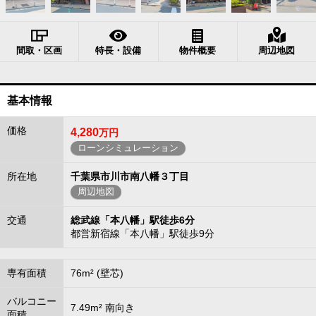
間取・区画
特長・設備
物件概要
周辺地図
基本情報
価格
4,280
万円
ローンシミュレーション
所在地
千葉県市川市南八幡３丁目
周辺地図
交通
総武線「本八幡」駅徒歩6分
都営新宿線「本八幡」駅徒歩9分
専有面積
76m² (壁芯)
バルコニー
7.49m² 南向き
面積