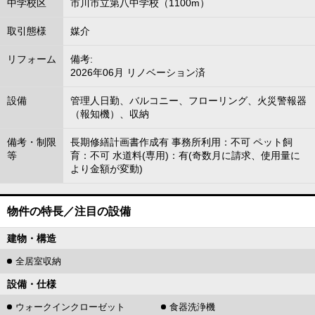
中学校区
市川市立第八中学校（1100m）
取引態様
媒介
リフォーム
備考:
2026年06月 リノベーション済
設備
管理人日勤、バルコニー、フローリング、火災警報器
（報知機）、収納
備考・制限
長期修繕計画書作成有 事務所利用：不可 ペット飼
等
育：不可 水道料(専用)：有(奇数月に請求、使用量に
より金額が変動)
物件の特長／注目の設備
建物・構造
全居室収納
設備・仕様
ウォークインクローゼット
食器洗浄機