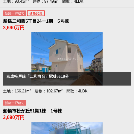
土地：98.43m² 建物：97.49m² 間取：4LDK
新築一戸建て
価格変更
船橋二和西5丁目24ー1期 5号棟
3,690万円
京成松戸線「二和向台」駅徒歩18分
土地：166.21m² 建物：102.67m² 間取：4LDK
新築一戸建て
船橋市松が丘51期1棟 1号棟
3,690万円