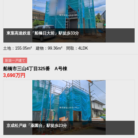
東葉高速鉄道「船橋日大前」駅徒歩33分
土地：155.05m² 建物：99.36m² 間取：4LDK
新築一戸建て
船橋市三山4丁目325番 A号棟
3,690万円
京成松戸線「薬園台」駅徒歩23分