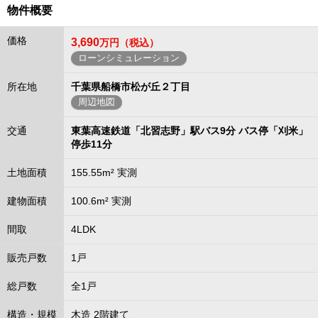
物件概要
価格
3,690
万円（税込）
ローンシミュレーション
所在地
千葉県船橋市松が丘２丁目
周辺地図
交通
東葉高速鉄道「北習志野」駅バス9分 バス停「刈米」
停歩11分
土地面積
155.55m² 実測
建物面積
100.6m² 実測
間取
4LDK
販売戸数
1戸
総戸数
全1戸
構造・規模
木造 2階建て