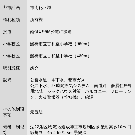
都市計画
市街化区域
権利種類
所有権
接道
南側4.99M公道に接道
小学校区
船橋市立古和釜小学校（960m）
中学校区
船橋市立古和釜中学校（480m）
取引態様
媒介
設備
公営水道、本下水、都市ガス
公共下水、24時間換気システム、南道路、低層住居専
用地域、シックハウス対策、バルコニー、フローリン
グ、火災警報器（報知機）、給湯
その他制限
景観法
事項
備考・制限
法22条区域 宅地造成等工事規制区域 絶対高さ10m 日
等
影規制：4h-2.5h/1.5m 景観法