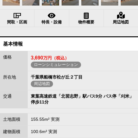
間取・区画
特長・設備
物件概要
周辺地図
基本情報
価格
3,690
万円（税込）
ローンシミュレーション
所在地
千葉県船橋市松が丘２丁目
周辺地図
交通
東葉高速鉄道「北習志野」駅バス9分 バス停「刈米」
停歩11分
土地面積
155.55m² 実測
建物面積
100.6m² 実測