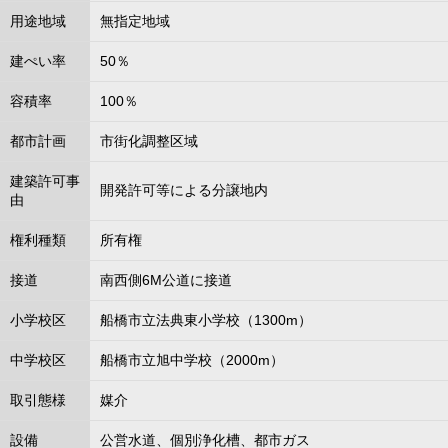
用途地域
無指定地域
建ぺい率
50％
容積率
100％
都市計画
市街化調整区域
建築許可事
開発許可等による分譲地内
由
権利種類
所有権
接道
南西側6M公道に接道
小学校区
船橋市立法典東小学校（1300m）
中学校区
船橋市立旭中学校（2000m）
取引態様
媒介
設備
公営水道、個別浄化槽、都市ガス