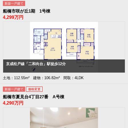
新築一戸建て
船橋市咲が丘1期 1号棟
4,299万円
京成松戸線「二和向台」駅徒歩12分
土地：112.55m² 建物：106.82m² 間取：4LDK
新築一戸建て
価格変更
船橋市夏見台4丁目27番 A号棟
4,290万円