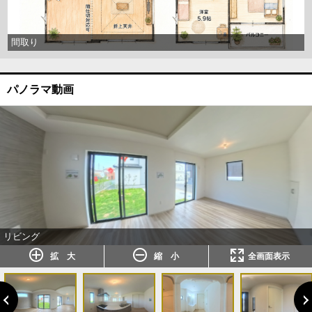
間取り
パノラマ動画
リビング
拡 大
縮 小
全画面表示