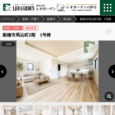
トップページ
新築一戸建て
船橋市
馬込町
船橋市馬込町2期 1号棟
新築一戸建て
価格変更
船橋市馬込町2期 1号棟
1/19