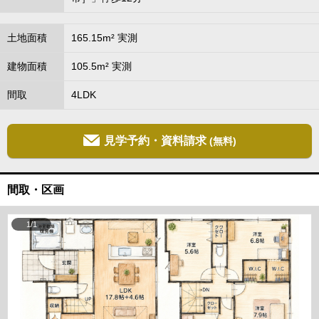
土地面積
165.15m² 実測
建物面積
105.5m² 実測
間取
4LDK
見学予約・資料請求
(無料)
間取・区画
1/1