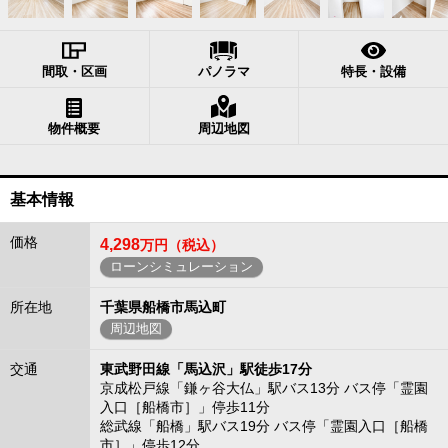
間取・区画
パノラマ
特長・設備
物件概要
周辺地図
基本情報
価格
4,298
万円（税込）
ローンシミュレーション
所在地
千葉県船橋市馬込町
周辺地図
交通
東武野田線「馬込沢」駅徒歩17分
京成松戸線「鎌ヶ谷大仏」駅バス13分 バス停「霊園
入口［船橋市］」停歩11分
総武線「船橋」駅バス19分 バス停「霊園入口［船橋
市］」停歩12分