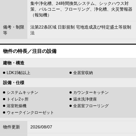
集中浄化槽、24時間換気システム、シックハウス対
策、バルコニー、フローリング、浄化槽、火災警報器
（報知機）
備考・制限
法第22条区域 日影規制 宅地造成及び特定盛土等規制
等
法
物件の特長／注目の設備
建物・構造
LDK15帖以上
全居室収納
設備・仕様
システムキッチン
カウンターキッチン
トイレ2ヶ所
温水洗浄便座
浴室乾燥機
全居室フローリング
ウォークインクローゼット
物件更新
2026/08/07