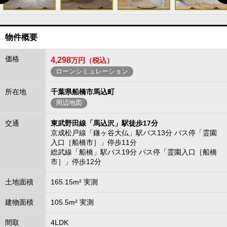
物件概要
価格
4,298
万円（税込）
ローンシミュレーション
所在地
千葉県船橋市馬込町
周辺地図
交通
東武野田線「馬込沢」駅徒歩17分
京成松戸線「鎌ヶ谷大仏」駅バス13分 バス停「霊園
入口［船橋市］」停歩11分
総武線「船橋」駅バス19分 バス停「霊園入口［船橋
市］」停歩12分
土地面積
165.15m² 実測
建物面積
105.5m² 実測
間取
4LDK