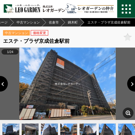
ページ
中古マンション
佐倉市
鏑木町
エステ・プラザ京成佐倉駅前
中古マンション
価格変更
エステ・プラザ京成佐倉駅前
1/24