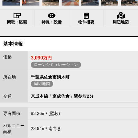
間取・区画
特長・設備
物件概要
周辺地図
基本情報
価格
3,090
万円
ローンシミュレーション
所在地
千葉県佐倉市鏑木町
周辺地図
交通
京成本線「京成佐倉」駅徒歩2分
専有面積
83.26m² (壁芯)
バルコニー
23.94m² 南向き
面積