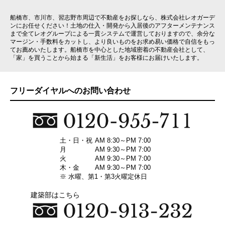
船橋市、市川市、習志野市周辺で不動産をお探しなら、株式会社レオガーデ
ンにお任せください！土地の仕入・開発から入居後のアフターメンテナンス
まで全てレオグループによる一貫システムで運営しておりますので、余分な
マージン・手数料をカットし、より良いものをお求め易い価格で自信をもっ
てお薦めいたします。船橋市を中心とした地域密着の不動産会社として、
「家」を買うことから始まる「新生活」をお客様にお届けいたします。
フリーダイヤルへのお問い合わせ
土・日・祝
AM 8:30～PM 7:00
月
AM 9:30～PM 7:00
火
AM 9:30～PM 7:00
木・金
AM 9:30～PM 7:00
※ 水曜、第1・第3火曜定休日
建築部はこちら