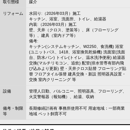
取引態様
媒介
リフォーム
水回り:（2026年03月）施工
キッチン、浴室、洗面所、トイレ、給湯器
内装:（2026年03月）施工
壁、天井（クロス、塗装等）、床（フローリング
等）、建具（室内ドア等）
備考:
キッチン(システムキッチン、W2250、食洗機) 浴室
(ユニットバス、1418、浴室換気乾燥機) 洗面室(洗面
台、防水パン) トイレ(トイレ、温水洗浄便座) 給湯器
交換(マルチリモコン、追炊) 配管(排水管専有部内飛
び込みより更新) 壁・天井クロス貼替 フローリング貼
替 フロアタイル張替 建具交換・新設 照明器具設置・
交換 室内クリーニング 等
設備
管理人日勤、バルコニー、照明器具、フローリング、
火災警報器（報知機）、給湯、収納
備考・制限
長期修繕計画有 事務所使用不可 用途地域：一部商業
等
地域 ペット飼育不可