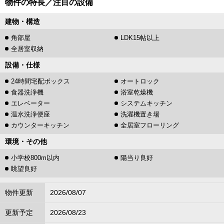
物件の特長／注目の設備
建物・構造
角部屋
LDK15帖以上
全居室収納
設備・仕様
24時間宅配ボックス
オートロック
食器洗浄機
浴室乾燥機
エレベーター
システムキッチン
温水洗浄便座
洗濯機置き場
カウンターキッチン
全居室フローリング
環境・その他
小学校800m以内
陽当り良好
眺望良好
物件更新
2026/08/07
更新予定
2026/08/23