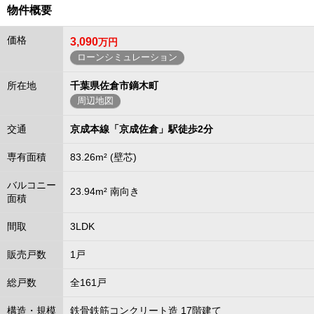
物件概要
価格
3,090
万円
ローンシミュレーション
所在地
千葉県佐倉市鏑木町
周辺地図
交通
京成本線「京成佐倉」駅徒歩2分
専有面積
83.26m² (壁芯)
バルコニー
23.94m² 南向き
面積
間取
3LDK
販売戸数
1戸
総戸数
全161戸
構造・規模
鉄骨鉄筋コンクリート造 17階建て