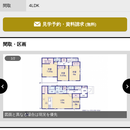
間取
4LDK
見学予約・資料請求
(無料)
間取・区画
1/2
図面と異なる場合は現況を優先