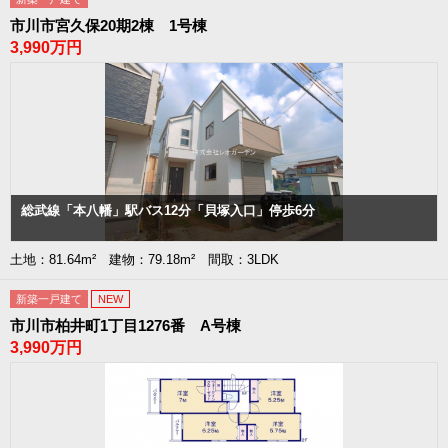
市川市宮久保20期2棟 1号棟
3,990万円
総武線「本八幡」駅バス12分「貝塚入口」停歩6分
土地：81.64m² 建物：79.18m² 間取：3LDK
新築一戸建て
NEW
市川市柏井町1丁目1276番 A号棟
3,990万円