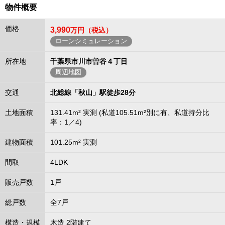
物件概要
価格
3,990
万円（税込）
ローンシミュレーション
所在地
千葉県市川市曽谷４丁目
周辺地図
交通
北総線「秋山」駅徒歩28分
土地面積
131.41m² 実測 (私道105.51m²別に有、私道持分比
率：1／4)
建物面積
101.25m² 実測
間取
4LDK
販売戸数
1戸
総戸数
全7戸
構造・規模
木造 2階建て