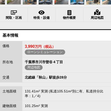
間取・区画
特長・設備
物件概要
周辺地図
基本情報
価格
3,990
万円（税込）
ローンシミュレーション
所在地
千葉県市川市曽谷４丁目
周辺地図
交通
北総線「秋山」駅徒歩28分
土地面積
131.41m² 実測 (私道105.51m²別に有、私道持分比
率：1／4)
建物面積
101.25m² 実測