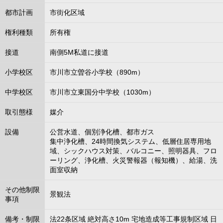
都市計画
市街化区域
権利種類
所有権
接道
南側5M私道に接道
小学校区
市川市立曽谷小学校（890m）
中学校区
市川市立東国分中学校（1030m）
取引態様
媒介
設備
公営水道、個別浄化槽、都市ガス
集中浄化槽、24時間換気システム、低層住居専用地
域、シックハウス対策、バルコニー、照明器具、フロ
ーリング、浄化槽、火災警報器（報知機）、給湯、洗
面室収納
その他制限
景観法
事項
備考・制限
法22条区域 絶対高さ10m 宅地造成等工事規制区域 日