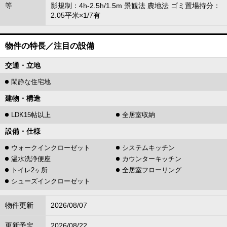
等
影規制：4h-2.5h/1.5m 景観法 農地法 ゴミ置場持分：
2.05平米×1/7有
物件の特長／注目の設備
交通・立地
閑静な住宅地
建物・構造
LDK15帖以上
全居室収納
設備・仕様
ウォークインクローゼット
システムキッチン
温水洗浄便座
カウンターキッチン
トイレ2ヶ所
全居室フローリング
シューズインクローゼット
物件更新
2026/08/07
更新予定
2026/08/22