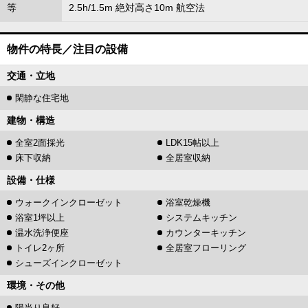
等
2.5h/1.5m 絶対高さ10m 航空法
物件の特長／注目の設備
交通・立地
閑静な住宅地
建物・構造
全室2面採光
LDK15帖以上
床下収納
全居室収納
設備・仕様
ウォークインクローゼット
浴室乾燥機
浴室1坪以上
システムキッチン
温水洗浄便座
カウンターキッチン
トイレ2ヶ所
全居室フローリング
シューズインクローゼット
環境・その他
陽当り良好