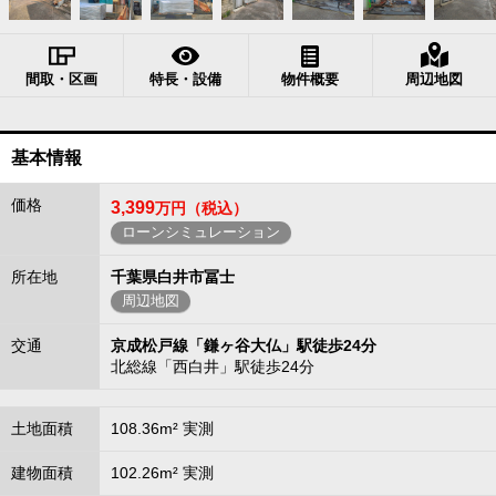
間取・区画
特長・設備
物件概要
周辺地図
基本情報
価格
3,399
万円（税込）
ローンシミュレーション
所在地
千葉県白井市冨士
周辺地図
交通
京成松戸線「鎌ヶ谷大仏」駅徒歩24分
北総線「西白井」駅徒歩24分
土地面積
108.36m² 実測
建物面積
102.26m² 実測