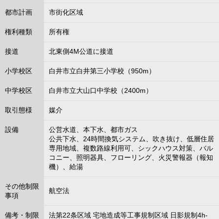
都市計画
市街化区域
権利種類
所有権
接道
北東側4M公道に接道
小学校区
白井市立白井第三小学校（950m）
中学校区
白井市立大山口中学校（2400m）
取引態様
媒介
設備
公営水道、本下水、都市ガス
公共下水、24時間換気システム、吹き抜け、低層住居
専用地域、複数路線利用可、シックハウス対策、バル
コニー、照明器具、フローリング、火災警報器（報知
機）、給湯
その他制限
航空法
事項
備考・制限
法第22条区域 宅地造成等工事規制区域 日影規制4h-