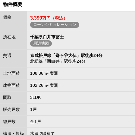
物件概要
価格
3,399
万円（税込）
ローンシミュレーション
所在地
千葉県白井市冨士
周辺地図
交通
京成松戸線「鎌ヶ谷大仏」駅徒歩24分
北総線「西白井」駅徒歩24分
土地面積
108.36m² 実測
建物面積
102.26m² 実測
間取
3LDK
販売戸数
1戸
総戸数
全1戸
構造・規模
木造 2階建て