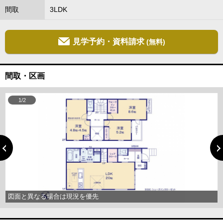
間取
3LDK
見学予約・資料請求
(無料)
間取・区画
1/2
図面と異なる場合は現況を優先