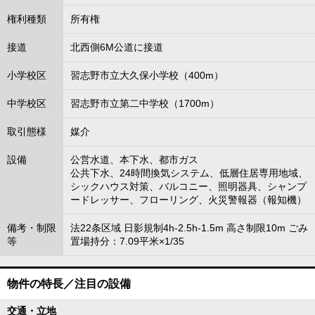
権利種類
所有権
接道
北西側6M公道に接道
小学校区
習志野市立大久保小学校（400m）
中学校区
習志野市立第二中学校（1700m）
取引態様
媒介
設備
公営水道、本下水、都市ガス
公共下水、24時間換気システム、低層住居専用地域、
シックハウス対策、バルコニー、照明器具、シャンプ
ードレッサー、フローリング、火災警報器（報知機）
備考・制限
法22条区域 日影規制4h-2.5h-1.5m 高さ制限10m ごみ
等
置場持分：7.09平米×1/35
物件の特長／注目の設備
交通・立地