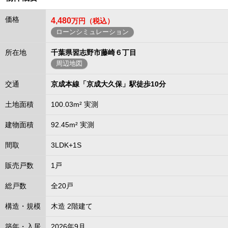
価格
4,480
万円（税込）
ローンシミュレーション
所在地
千葉県習志野市藤崎６丁目
周辺地図
交通
京成本線「京成大久保」駅徒歩10分
土地面積
100.03m² 実測
建物面積
92.45m² 実測
間取
3LDK+1S
販売戸数
1戸
総戸数
全20戸
構造・規模
木造 2階建て
築年・入居
2026年9月