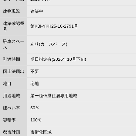
建物現況
建築中
建築確認番
第KBI-YKH25-10-2791号
号
駐車スペー
あり(カースペース)
ス
引渡時期
期日指定有(2026年10月下旬)
国土法届出
不要
地目
宅地
用途地域
第一種低層住居専用地域
建ぺい率
50％
容積率
100％
都市計画
市街化区域