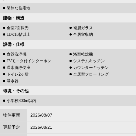
閑静な住宅地
建物・構造
全室2面採光
複層ガラス
LDK15帖以上
全居室収納
設備・仕様
食器洗浄機
浴室乾燥機
TVモニタ付インターホン
システムキッチン
温水洗浄便座
カウンターキッチン
トイレ2ヶ所
全居室フローリング
浄水器
環境・その他
小学校800m以内
物件更新
2026/08/07
更新予定
2026/08/21