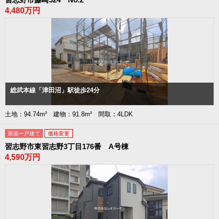
4,480万円
総武本線「津田沼」駅徒歩24分
土地：94.74m² 建物：91.8m² 間取：4LDK
新築一戸建て
価格変更
習志野市東習志野3丁目176番 A号棟
4,590万円