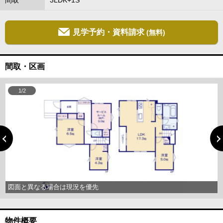
間取
3LDK+1S
見学予約・資料請求
(無料)
間取・区画
1/2
図面と異なる場合は現況を優先
物件概要