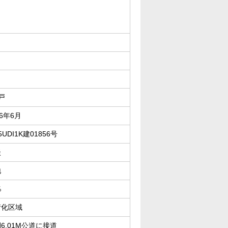
戸
26年6月
5UDI1K建01856号
談
地
％
街化区域
6.01M公道に接道