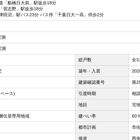
道「船橋日大前」駅徒歩18分
「習志野」駅徒歩18分
津田沼」駅バス23分 バス停「千葉日大一高」停歩2分
 実測
 実測
総戸数
全3
て
築年・入居
20
建築確認番号
第2
ペース)
引渡時期
相
地目
宅
層住居専用地域
建ぺい率
60
都市計画
市
接道
西側