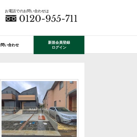
お電話でのお問い合わせは
新規会員登録
お問い合わせ
ログイン
成田市エリアの物件情報
船橋市のレオガーデン
自由設計で建てる家
住宅ローン相談
使っていない・余っている
その他エリアのレオガーデン
中古戸建てを探す
O-ROOM
不動産はどうしたらいい？？
レオガーデン成田 双響の街
エクステリア&ガーデン
学区から探す
レオガーデン前貝塚町 澪の杜
成田市の学区から探す
断熱性能
プール付住宅が建てられる物件
レオガーデン船橋 静音の杜
レオガーデン成田 寛朝の杜