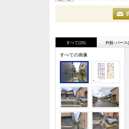
すべて(25)
外観･パース(
すべての画像