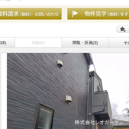
18)
内観(0)
間取・区画(2)
そ