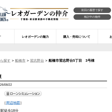
前回の履歴で探す
検討中の物件
す
レオガーデンの魅力
購入・売却について
習志野市エリアの物件情報
市川市のレオガーデン
レオガーデンの魅力
不動産購入の流れ
ら探す
船橋市
習志野台
船橋市習志野台5丁目 3号棟
レオ・ラグジュアリー住宅
習志野市のレオガーデン
売買物件リクエスト
新築戸建てを探す
せ
レオガーデン西船橋 月城の杜Ⅱ〔第1期〕
モデルハウスのセルフ見学 最強の家
買取ご相談・無料査定
マンションを探す
棟
レオガーデンオーナーズ倶楽部
レオガーデン北習志野 槙の杜
習志野市の学区から探す
アフターメンテナンス制度
/08/22
レオガーデン船橋 大楠の杜
お預かりしている物件
自由設計・建築設計
）
〕
目
［
周辺地図
］
レオガーデン成田公津 煌羅の杜
レオガーデン倶楽部について
駅徒歩18分