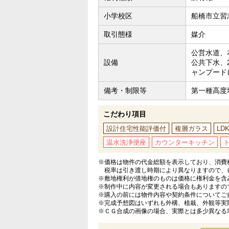
小学校区
船橋市立習
取引態様
媒介
公営水道、
設備
公共下水、
ャンプード
備考・制限等
第一種高度
こだわり項目
設計住宅性能評価付
複層ガラス
LD
温水洗浄便座
カウンターキッチン
※価格は物件の代金総額を表示しており、消費税
税率は引き渡し時期により異なりますので、
※敷地権利が借地権のものは価格に権利金を含
※制作中に内容が変更される場合もありますの
※購入の前には物件内容や契約条件についてご
※完成予想図はいずれも外構、植栽、外観等実
※ＣＧ合成の画像の場合、実際とは多少異なる