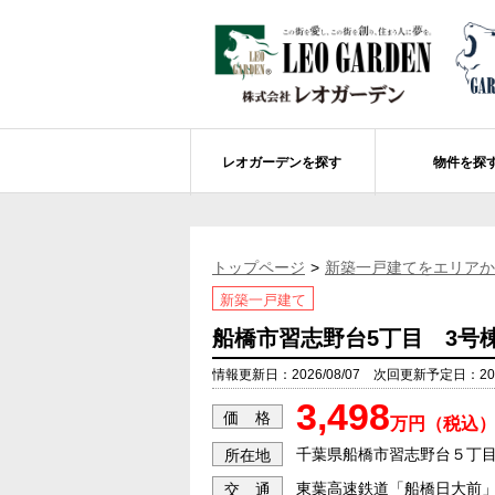
レオガーデンを探す
物件を探
船橋市エリアの物件情報
レオガーデンを探す
レオガーデンとは
賃貸or売買
トップページ
新築一戸建てをエリアか
レオ・グローブ カリフォルニア
市川市エリアの物件情報
成田市のレオガーデン
住宅ローンのポイント
新築一戸建て
レオガーデン新現場 造成工事のお知ら
売却物件大募集
モデルハウス
土地を探す
船橋市習志野台5丁目 3号
レオガーデンオーナーズ倶楽部について
レオガーデン西船橋 武尊の杜
船橋市の学区から探す
情報更新日：2026/08/07 次回更新予定日：2026
3,498
レオガーデン新船橋 紫吹の街Ⅱ
市川市の学区から探す
太陽光発電システム
価 格
万円（税込
レオガーデン船橋法典 朝陽の街〔第1期
総武線沿線の未公開物件情報について
千葉県船橋市習志野台５丁
所在地
東葉高速鉄道「船橋日大前」
交 通