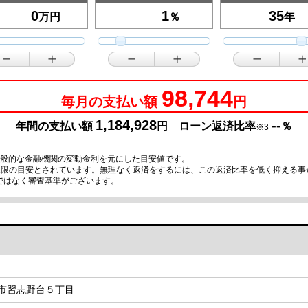
万円
％
年
98,744
毎月の支払い額
円
1,184,928
--
年間の支払い額
円 ローン返済比率
％
※3
一般的な金融機関の変動金利を元にした目安値です。
が上限の目安とされています。無理なく返済をするには、この返済比率を低く抑える
ではなく審査基準がございます。
市習志野台５丁目