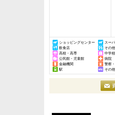
ショッピングセンター
スー
飲食店
その
高校・高専
中学
公民館・児童館
病院
金融機関
警察
駅
その