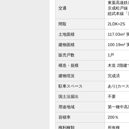
東葉高速鉄
交通
京成松戸線
総武本線「
間取
2LDK+2S
土地面積
117.03m²
建物面積
100.19m²
販売戸数
1戸
構造・規模
木造 2階建
建物現況
完成済
駐車スペース
あり(カース
国土法届出
不要
用途地域
第一種中高
容積率
200％
権利種類
所有権