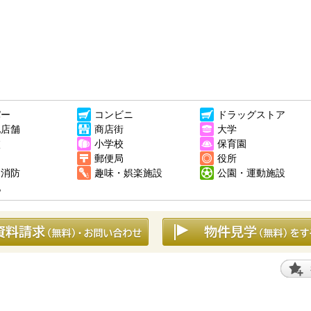
パー
コンビニ
ドラッグストア
他店舗
商店街
大学
校
小学校
保育園
郵便局
役所
・消防
趣味・娯楽施設
公園・運動施設
他