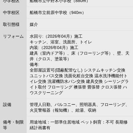
小学校区
船橋市立中野木小学校（880m）
中学校区
船橋市立前原中学校（940m）
取引態様
媒介
リフォーム
水回り:（2026年04月）施工
キッチン、浴室、洗面所、トイレ
内装:（2026年04月）施工
建具（室内ドア等）、床（フローリング等）、壁、天
井（クロス、塗装等）
備考:
全部屋設置可(隠蔽配管なし) システムキッチン交換
ユニットバス交換 洗面化粧台交換 温水洗浄機能付ト
イレ交換 洗濯機防水パン交換 建具交換 シーリングラ
イト取付 フローリング 襖張替 畳張替 クロス張替 ハ
ウスクリーニング
設備
管理人日勤、バルコニー、照明器具、フローリング、
火災警報器（報知機）、給湯、収納
備考・制限
用途地域：一部準住居地域 ペット飼育：不可 長期修
等
繕計画書有