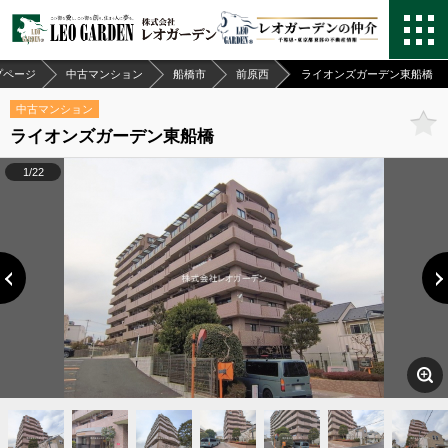
プページ
中古マンション
船橋市
前原西
ライオンズガーデン東船橋
中古マンション
ライオンズガーデン東船橋
1/22