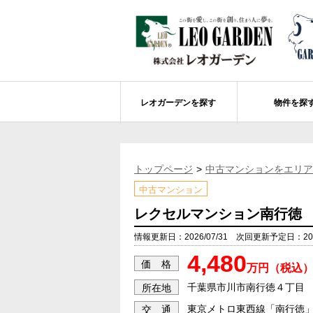
レオガーデンを探す
物件を探
船橋市エリアの物件情報
レオガーデンを探す
レオガーデンとは
賃貸or売買
トップページ
中古マンションをエリア
レオ・グローブ カリフォルニア
市川市エリアの物件情報
成田市のレオガーデン
住宅ローンのポイント
中古マンション
レオガーデン新現場 造成工事のお知ら
売却物件大募集
モデルハウス
土地を探す
レクセルマンション南行徳
レオガーデンオーナーズ倶楽部について
レオガーデン西船橋 武尊の杜
船橋市の学区から探す
情報更新日：2026/07/31 次回更新予定日：2026
4,480
レオガーデン新船橋 紫吹の街Ⅱ
市川市の学区から探す
太陽光発電システム
価 格
万円（税込
レオガーデン船橋法典 朝陽の街〔第1期
総武線沿線の未公開物件情報について
千葉県市川市南行徳４丁目
所在地
東京メトロ東西線「南行徳」
交 通