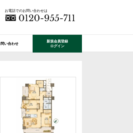
お電話でのお問い合わせは
新規会員登録
お問い合わせ
ログイン
成田市エリアの物件情報
船橋市のレオガーデン
自由設計で建てる家
住宅ローン相談
使っていない・余っている
その他エリアのレオガーデン
中古戸建てを探す
O-ROOM
不動産はどうしたらいい？？
レオガーデン成田 双響の街
エクステリア&ガーデン
学区から探す
レオガーデン前貝塚町 澪の杜
成田市の学区から探す
断熱性能
プール付住宅が建てられる物件
レオガーデン船橋 静音の杜
レオガーデン成田 寛朝の杜