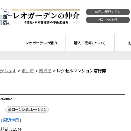
前回の履歴で探す
検討中の物件
す
レオガーデンの魅力
購入・売却について
習志野市エリアの物件情報
市川市のレオガーデン
レオガーデンの魅力
不動産購入の流れ
から探す
市川市
南行徳
レクセルマンション南行徳
レオ・ラグジュアリー住宅
習志野市のレオガーデン
売買物件リクエスト
新築戸建てを探す
せ
レオガーデン西船橋 月城の杜Ⅱ〔第1期〕
モデルハウスのセルフ見学 最強の家
買取ご相談・無料査定
マンションを探す
レオガーデンオーナーズ倶楽部
レオガーデン北習志野 槙の杜
習志野市の学区から探す
アフターメンテナンス制度
/08/21
レオガーデン船橋 大楠の杜
お預かりしている物件
自由設計・建築設計
）
〕
［
周辺地図
］
レオガーデン成田公津 煌羅の杜
レオガーデン倶楽部について
駅徒歩15分