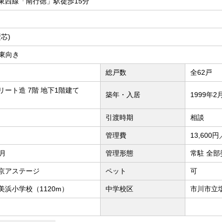
東西線「南行徳」駅徒歩15分
壁芯)
 南東向き
総戸数
全62戸
ート造 7階 地下1階建て
築年・入居
1999年2
引渡時期
相談
管理費
13,600
／月
管理形態
常駐 全部
京アステージ
ペット
可
美浜小学校（1120m）
中学校区
市川市立塩