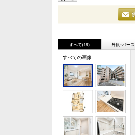
すべて(19)
外観･パース(
すべての画像