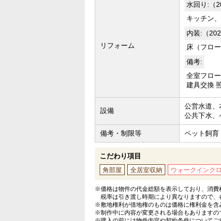
水回り:（2
キッチン、
内装:（20
リフォーム
床（フロー
備考:
全室フロー
建具交換 
公営水道、
設備
公共下水、
備考・制限等
ペット飼育
こだわり項目
角部屋
全居室収納
ウォークインク
※価格は物件の代金総額を表示しており、消費税
税率は引き渡し時期により異なりますので、
※敷地権利が借地権のものは価格に権利金を含
※制作中に内容が変更される場合もありますの
※購入の前には物件内容や契約条件についてご