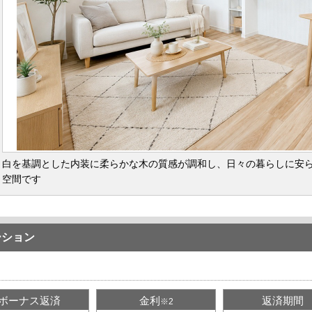
白を基調とした内装に柔らかな木の質感が調和し、日々の暮らしに安
空間です
ーション
ボーナス返済
金利
返済期間
※2