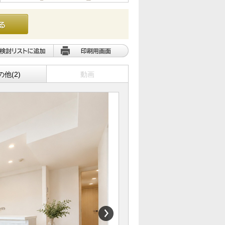
の他(2)
動画