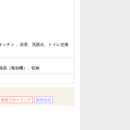
 キッチン 、浴室、洗面台、トイレ交換
報器（報知機）、収納
全居室フローリング
眺望良好