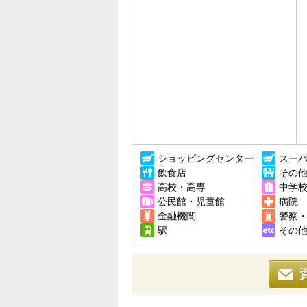
ショッピングセンター
スー
飲食店
その
高校・高専
中学
公民館・児童館
病院
金融機関
警察
駅
その