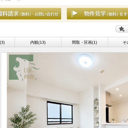
3)
内観(13)
間取・区画(1)
そ