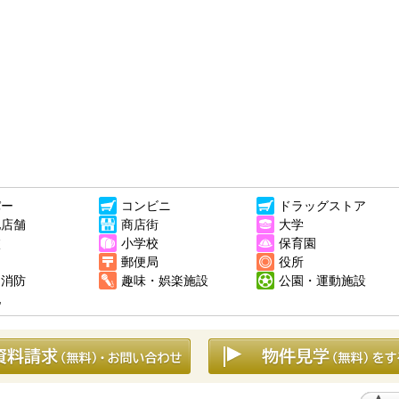
パー
コンビニ
ドラッグストア
他店舗
商店街
大学
校
小学校
保育園
郵便局
役所
・消防
趣味・娯楽施設
公園・運動施設
他