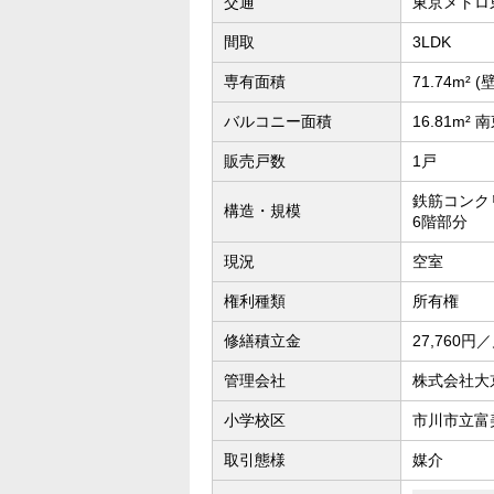
交通
東京メトロ
間取
3LDK
専有面積
71.74m² (
バルコニー面積
16.81m²
販売戸数
1戸
鉄筋コンクリ
構造・規模
6階部分
現況
空室
権利種類
所有権
修繕積立金
27,760円
管理会社
株式会社大
小学校区
市川市立富
取引態様
媒介