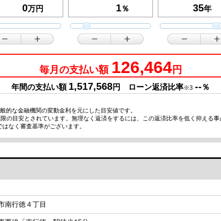
万円
％
年
126,464
毎月の支払い額
円
1,517,568
--
年間の支払い額
円 ローン返済比率
％
※3
一般的な金融機関の変動金利を元にした目安値です。
が上限の目安とされています。無理なく返済をするには、この返済比率を低く抑える
ではなく審査基準がございます。
市南行徳４丁目