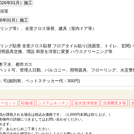
026年01月）施工
浴室
26年01月）施工
リング等）、全室クロス張替、建具（室内ドア等）
リング貼替 全室クロス貼替 フロアタイル貼り(洗面室、トイレ、玄関)
照明器具交換、増設 和室を洋室に変更 ハウスクリーニング等
本下水、都市ガス
ペット可、管理人日勤、バルコニー、照明器具、フローリング、火災警
：可(細則有、ペットステッカー代：300円)
ローゼット
駐輪場
システムキッチン
温水洗浄便座
洗濯機置き場
が課税される場合は税込み価格です。（1,000円未満は切り上げ。）
各物件の詳細につきましてはお問い合わせください。
みます。
で、あらかじめご了承ください。
自身で十分な確認をしていただくようにお願いいたします。