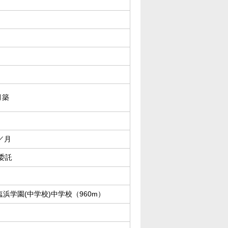
月築
円／月
委託
浜学園(中学校)中学校（960m）