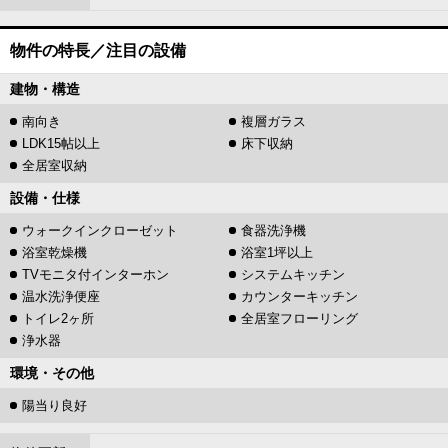
物件の特長／注目の設備
建物・構造
南向き
複層ガラス
LDK15帖以上
床下収納
全居室収納
設備・仕様
ウォークインクローゼット
食器洗浄機
浴室乾燥機
浴室1坪以上
TVモニタ付インターホン
システムキッチン
温水洗浄便座
カウンターキッチン
トイレ2ヶ所
全居室フローリング
浄水器
環境・その他
陽当り良好