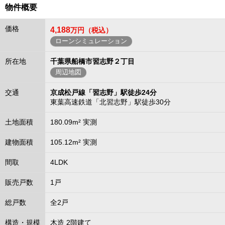
物件概要
価格
4,188
万円（税込）
ローンシミュレーション
所在地
千葉県船橋市習志野２丁目
周辺地図
交通
京成松戸線「習志野」駅徒歩24分
東葉高速鉄道「北習志野」駅徒歩30分
土地面積
180.09m² 実測
建物面積
105.12m² 実測
間取
4LDK
販売戸数
1戸
総戸数
全2戸
構造・規模
木造 2階建て