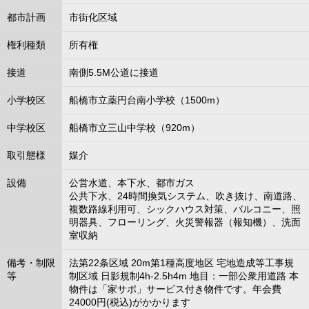
都市計画
市街化区域
権利種類
所有権
接道
南側5.5M公道に接道
小学校区
船橋市立薬円台南小学校（1500m）
中学校区
船橋市立三山中学校（920m）
取引態様
媒介
設備
公営水道、本下水、都市ガス
公共下水、24時間換気システム、吹き抜け、南道路、
複数路線利用可、シックハウス対策、バルコニー、照
明器具、フローリング、火災警報器（報知機）、洗面
室収納
備考・制限
法第22条区域 20m第1種高度地区 宅地造成等工事規
等
制区域 日影規制4h-2.5h4m 地目：一部公衆用道路 本
物件は「家サポ」サービス付き物件です。年会費
24000円(税込)がかかります