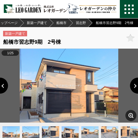
トップページ
新築一戸建て
船橋市
習志野
船橋市習志野9期 2号棟
新築一戸建て
船橋市習志野9期 2号棟
1/25