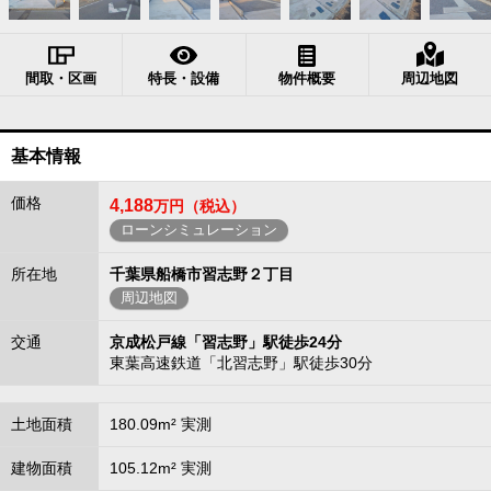
間取・区画
特長・設備
物件概要
周辺地図
基本情報
価格
4,188
万円（税込）
ローンシミュレーション
所在地
千葉県船橋市習志野２丁目
周辺地図
交通
京成松戸線「習志野」駅徒歩24分
東葉高速鉄道「北習志野」駅徒歩30分
土地面積
180.09m² 実測
建物面積
105.12m² 実測