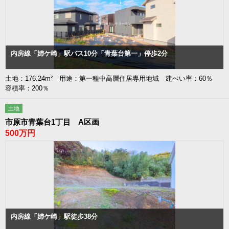
内房線「姉ケ崎」駅バス10分「青葉台第一」停歩2分
土地：176.24m² 用途：第一種中高層住居専用地域 建ぺい率：60％
容積率：200％
土地
市原市青葉台1丁目 A区画
500万円
内房線「姉ケ崎」駅徒歩38分