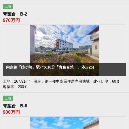
土地
青葉台 B-2
970万円
内房線「姉ケ崎」駅バス10分「青葉台第一」停歩2分
土地：167.91m² 用途：第一種中高層住居専用地域 建ぺい率：60％
容積率：200％
土地
青葉台 B-8
900万円