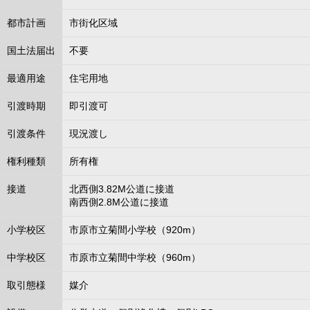
都市計画
市街化区域
国土法届出
不要
最適用途
住宅用地
引渡時期
即引渡可
引渡条件
現況渡し
権利種類
所有権
接道
北西側3.82M公道に接道
南西側2.8M公道に接道
小学校区
市原市立菊間小学校（920m）
中学校区
市原市立菊間中学校（960m）
取引態様
媒介