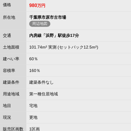
価格
980
万円
所在地
千葉県市原市古市場
周辺地図
交通
内房線「浜野」駅徒歩17分
土地面積
101.74m² 実測 (セットバック12.5m²)
建ぺい率
60％
容積率
160％
建築条件
建築条件なし
用途地域
第一種住居地域
地目
宅地
現況
更地
販売区画数
1区画