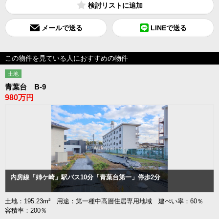
検討リスト
メールで送る
LINEで送る
この物件を見ている人におすすめの物件
土地
青葉台 B-9
980万円
内房線「姉ケ崎」駅バス10分「青葉台第一」停歩2分
土地：195.23m² 用途：第一種中高層住居専用地域 建ぺい率：60％
容積率：200％