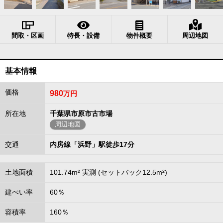
間取・区画
特長・設備
物件概要
周辺地図
基本情報
価格
980
万円
所在地
千葉県市原市古市場
周辺地図
交通
内房線「浜野」駅徒歩17分
土地面積
101.74m² 実測 (セットバック12.5m²)
建ぺい率
60％
容積率
160％