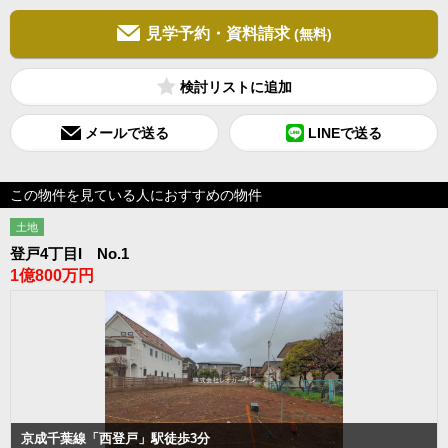
見学予約・資料請求
(無料)
検討リスト
メールで送る
LINEで送る
この物件を見ている人におすすめの物件
土地
登戸4丁目I No.1
1億800万円
京成千葉線「西登戸」駅徒歩3分