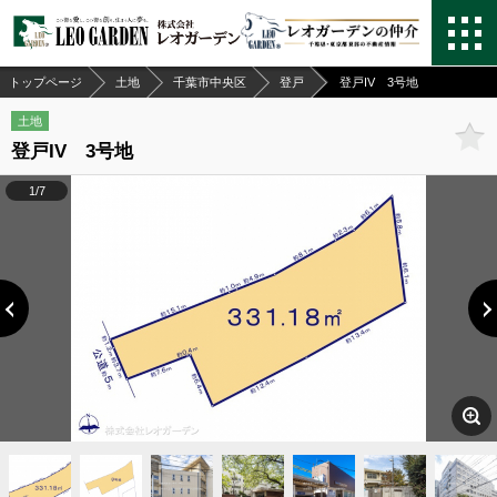
トップページ
土地
千葉市中央区
登戸
登戸IV 3号地
土地
登戸IV 3号地
1/7