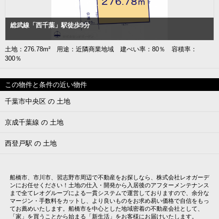
総武線「西千葉」駅徒歩9分
土地：276.78m² 用途：近隣商業地域 建ぺい率：80％ 容積率：
300％
この物件と条件の近い物件
千葉市中央区 の 土地
京成千葉線 の 土地
西登戸駅 の 土地
船橋市、市川市、習志野市周辺で不動産をお探しなら、株式会社レオガーデ
ンにお任せください！土地の仕入・開発から入居後のアフターメンテナンス
まで全てレオグループによる一貫システムで運営しておりますので、余分な
マージン・手数料をカットし、より良いものをお求め易い価格で自信をもっ
てお薦めいたします。船橋市を中心とした地域密着の不動産会社として、
「家」を買うことから始まる「新生活」をお客様にお届けいたします。