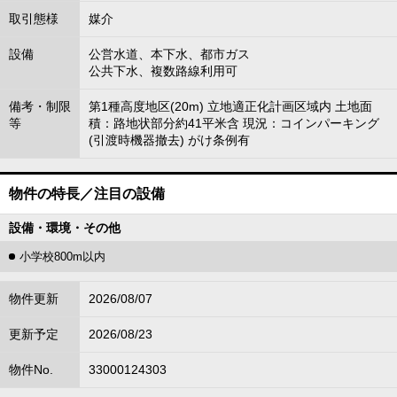
取引態様
媒介
設備
公営水道、本下水、都市ガス
公共下水、複数路線利用可
備考・制限
第1種高度地区(20m) 立地適正化計画区域内 土地面
等
積：路地状部分約41平米含 現況：コインパーキング
(引渡時機器撤去) がけ条例有
物件の特長／注目の設備
設備・環境・その他
小学校800m以内
物件更新
2026/08/07
更新予定
2026/08/23
物件No.
33000124303