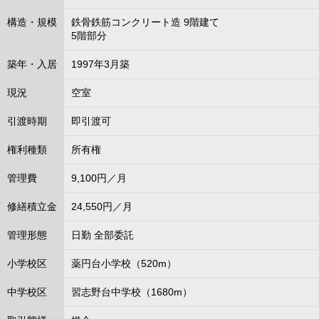
構造・規模
鉄骨鉄筋コンクリート造 9階建て
5階部分
築年・入居
1997年3月築
現況
空室
引渡時期
即引渡可
権利種類
所有権
管理費
9,100円／月
修繕積立金
24,550円／月
管理形態
日勤 全部委託
小学校区
薬円台小学校（520m）
中学校区
習志野台中学校（1680m）