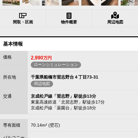
間取・区画
物件概要
周辺地図
基本情報
価格
2,990
万円
ローンシミュレーション
所在地
千葉県船橋市習志野台４丁目73-31
周辺地図
交通
京成松戸線「習志野」駅徒歩13分
東葉高速鉄道「北習志野」駅徒歩17分
京成松戸線「薬園台」駅徒歩18分
専有面積
70.14m² (壁芯)
バルコニー