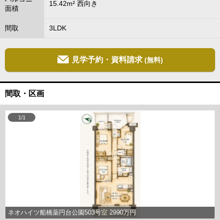
15.42m² 西向き
面積
間取
3LDK
見学予約・資料請求
(無料)
間取・区画
1/1
ネオハイツ船橋薬円台公園503号室 2990万円