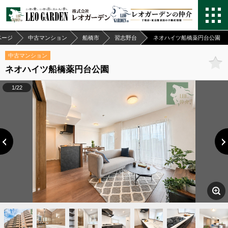
ページ
中古マンション
船橋市
習志野台
ネオハイツ船橋薬円台公園
中古マンション
ネオハイツ船橋薬円台公園
1/22