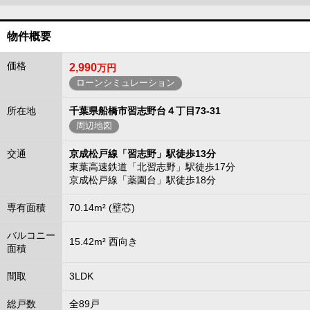
物件概要
価格
2,990
万円
ローンシミュレーション
所在地
千葉県船橋市習志野台４丁目73-31
周辺地図
交通
京成松戸線「習志野」駅徒歩13分
東葉高速鉄道「北習志野」駅徒歩17分
京成松戸線「薬園台」駅徒歩18分
専有面積
70.14m² (壁芯)
バルコニー
15.42m² 西向き
面積
間取
3LDK
総戸数
全89戸