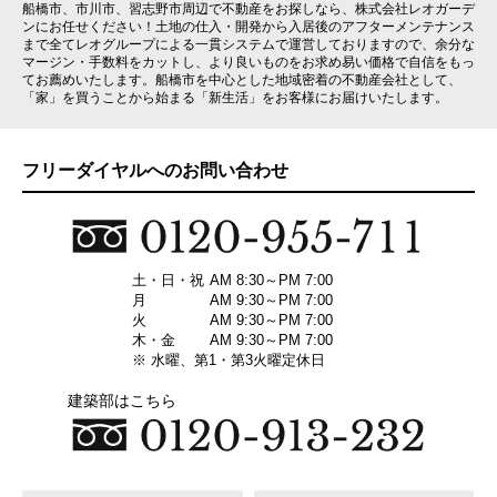
船橋市、市川市、習志野市周辺で不動産をお探しなら、株式会社レオガーデ
ンにお任せください！土地の仕入・開発から入居後のアフターメンテナンス
まで全てレオグループによる一貫システムで運営しておりますので、余分な
マージン・手数料をカットし、より良いものをお求め易い価格で自信をもっ
てお薦めいたします。船橋市を中心とした地域密着の不動産会社として、
「家」を買うことから始まる「新生活」をお客様にお届けいたします。
フリーダイヤルへのお問い合わせ
土・日・祝
AM 8:30～PM 7:00
月
AM 9:30～PM 7:00
火
AM 9:30～PM 7:00
木・金
AM 9:30～PM 7:00
※ 水曜、第1・第3火曜定休日
建築部はこちら