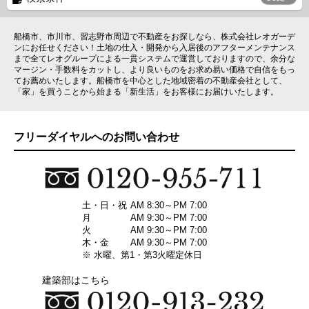
船橋市、市川市、習志野市周辺で不動産をお探しなら、株式会社レオガーデ
ンにお任せください！土地の仕入・開発から入居後のアフターメンテナンス
まで全てレオグループによる一貫システムで運営しておりますので、余分な
マージン・手数料をカットし、より良いものをお求め易い価格で自信をもっ
てお薦めいたします。船橋市を中心とした地域密着の不動産会社として、
「家」を買うことから始まる「新生活」をお客様にお届けいたします。
フリーダイヤルへのお問い合わせ
土・日・祝
AM 8:30～PM 7:00
月
AM 9:30～PM 7:00
火
AM 9:30～PM 7:00
木・金
AM 9:30～PM 7:00
※ 水曜、第1・第3火曜定休日
建築部はこちら