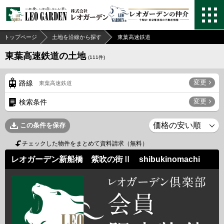
トップページ
土地を沿線から探す
東葉高速鉄道
東葉高速鉄道の土地
(
111
件)
変更
路線
東葉高速鉄道
変更
検索条件
この条件を保存
チェックした物件をまとめて資料請求（無料）
レオガーデン新船橋 紫吹の街Ⅱ shibukinomachi