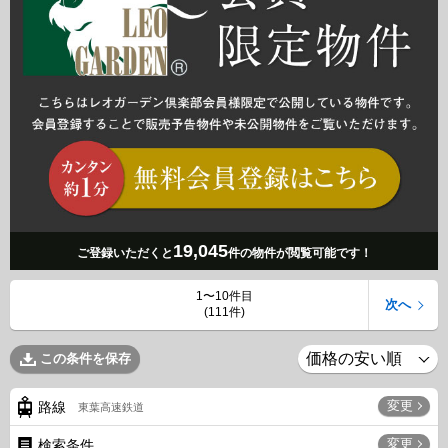
19,045
ご登録いただくと
件の物件が閲覧可能です！
1〜10件目
次へ
(111件)
この条件を保存
変更
路線
東葉高速鉄道
変更
検索条件