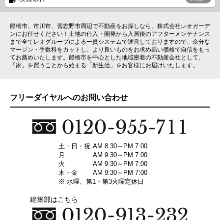
船橋市、市川市、習志野市周辺で不動産をお探しなら、株式会社レオガーデ
ンにお任せください！土地の仕入・開発から入居後のアフターメンテナンス
まで全てレオグループによる一貫システムで運営しておりますので、余分な
マージン・手数料をカットし、より良いものをお求め易い価格で自信をもっ
てお薦めいたします。船橋市を中心とした地域密着の不動産会社として、
「家」を買うことから始まる「新生活」をお客様にお届けいたします。
フリーダイヤルへのお問い合わせ
土・日・祝
AM 8:30～PM 7:00
月
AM 9:30～PM 7:00
火
AM 9:30～PM 7:00
木・金
AM 9:30～PM 7:00
※ 水曜、第1・第3火曜定休日
建築部はこちら