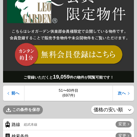
19,059
ご登録いただくと
件の物件が閲覧可能です！
51〜60件目
前へ
次へ
(697件)
この条件を保存
変更
路線
総武本線
変更
検索条件