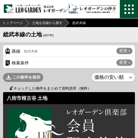
トップページ
土地を沿線から探す
総武本線
総武本線の土地
(
697
件)
変更
路線
総武本線
変更
検索条件
この条件を保存
チェックした物件をまとめて資料請求（無料）
八街市根古谷 土地