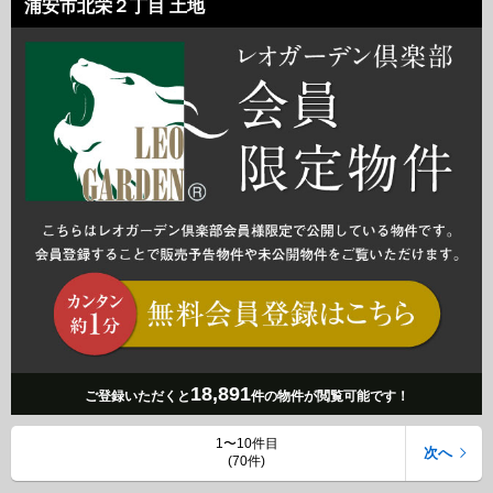
浦安市北栄２丁目 土地
18,891
ご登録いただくと
件の物件が閲覧可能です！
1〜10件目
次へ
(70件)