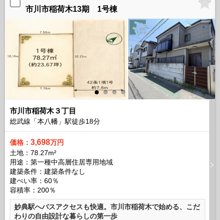
市川市稲荷木13期 1号棟
市川市稲荷木３丁目
総武線「本八幡」駅徒歩
18
分
3,698
価格：
万円
土地：78.27m²
用途：第一種中高層住居専用地域
建築条件：
建築条件なし
建ぺい率：60％
容積率：200％
妙典駅へバスアクセスも快適。市川市稲荷木で始める、こだ
わりの自由設計な暮らしの第一歩