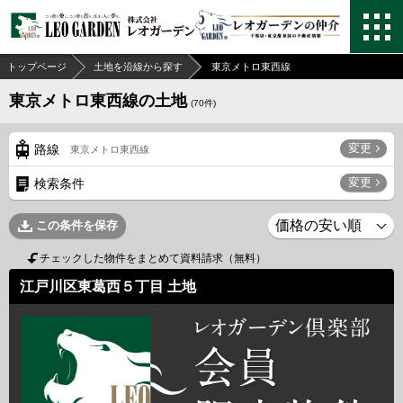
トップページ
土地を沿線から探す
東京メトロ東西線
東京メトロ東西線の土地
(
70
件)
変更
路線
東京メトロ東西線
変更
検索条件
この条件を保存
チェックした物件をまとめて資料請求（無料）
江戸川区東葛西５丁目 土地