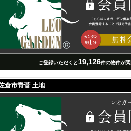
19,126
ご登録いただくと
件の物件が閲
佐倉市青菅 土地