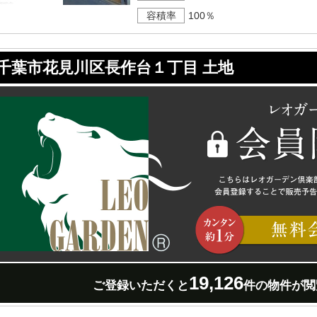
容積率
100％
千葉市花見川区長作台１丁目 土地
19,126
ご登録いただくと
件の物件が閲