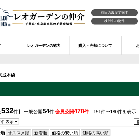
前回の履歴で探す
検討中の物件
す
レオガーデンの魅力
購入・売却について
習志野市エリアの物件情報
市川市のレオガーデン
レオガーデンの魅力
不動産購入の流れ
京成本線
レオ・ラグジュアリー住宅
習志野市のレオガーデン
売買物件リクエスト
新築戸建てを探す
せ
レオガーデン西船橋 月城の杜Ⅱ〔第1期〕
モデルハウスのセルフ見学 最強の家
買取ご相談・無料査定
マンションを探す
レオガーデンオーナーズ倶楽部
レオガーデン北習志野 槙の杜
習志野市の学区から探す
アフターメンテナンス制度
532
54
478
全
件】 一般公開
件
会員公開
件
151件〜180件を表示
レオガーデン船橋 大楠の杜
お預かりしている物件
自由設計・建築設計
〕
レオガーデン成田公津 煌羅の杜
レオガーデン倶楽部について
示順
オススメ順
新着順
価格の安い順
価格の高い順