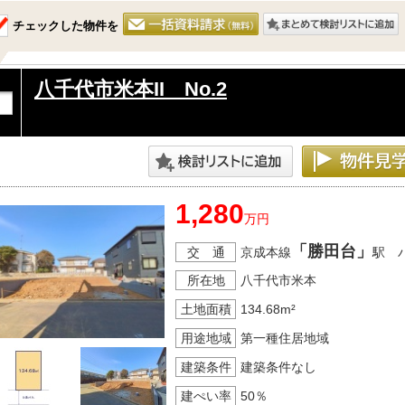
チェックした物件を
八千代市米本II No.2
1,280
万円
「勝田台」
交 通
京成本線
駅 
所在地
八千代市米本
土地面積
134.68m²
用途地域
第一種住居地域
建築条件
建築条件なし
建ぺい率
50％