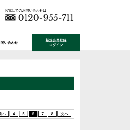
お電話でのお問い合わせは
新規会員登録
お問い合わせ
ログイン
成田市エリアの物件情報
船橋市のレオガーデン
自由設計で建てる家
住宅ローン相談
使っていない・余っている
その他エリアのレオガーデン
中古戸建てを探す
O-ROOM
不動産はどうしたらいい？？
レオガーデン成田 双響の街
エクステリア&ガーデン
学区から探す
レオガーデン前貝塚町 澪の杜
成田市の学区から探す
断熱性能
プール付住宅が建てられる物件
レオガーデン船橋 静音の杜
前へ
4
5
6
7
8
次へ
レオガーデン成田 寛朝の杜