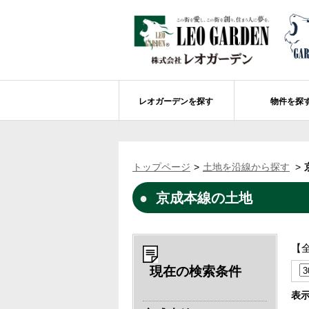
レオガーデンを探す
物件を探
船橋市エリアの物件情報
レオガーデンを探す
レオガーデンとは
賃貸or売買
トップページ
土地を沿線から探す
レオ・グローブ カリフォルニア
市川市エリアの物件情報
成田市のレオガーデン
住宅ローンのポイント
京成本線の土地
レオガーデン新現場 造成工事のお知ら
売却物件大募集
モデルハウス
土地を探す
レオガーデンオーナーズ倶楽部について
レオガーデン西船橋 武尊の杜
船橋市の学区から探す
【
レオガーデン新船橋 紫吹の街Ⅱ
市川市の学区から探す
太陽光発電システム
現在の検索条件
レオガーデン船橋法典 朝陽の街〔第1期
総武線沿線の未公開物件情報について
表