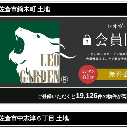
佐倉市鏑木町 土地
19,126
ご登録いただくと
件の物件が閲
佐倉市中志津６丁目 土地