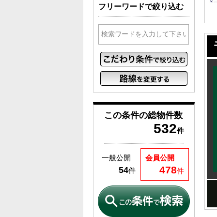
フリーワードで絞り込む
この条件の
総物件数
532
件
一般公開
会員公開
478
54
件
件