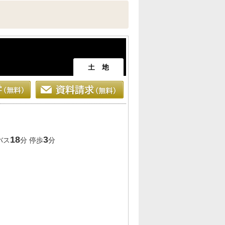
18
3
バス
分 停歩
分