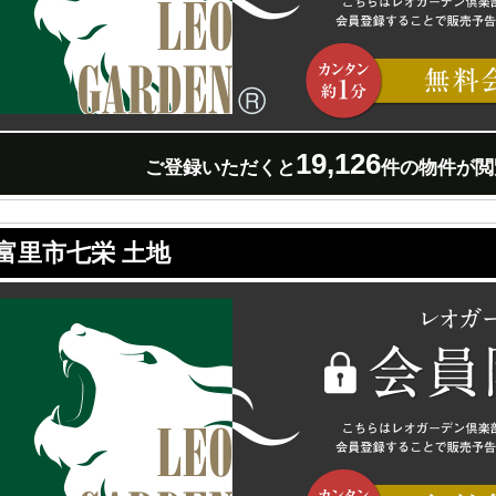
19,126
ご登録いただくと
件の物件が閲
富里市七栄 土地